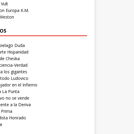
Vult
on Europa K.M.
 Weston
OS
pielago Duda
rte Hispanidad
 de Cheska
ciencia-Verdad
a los gigantes
etodo Ludovico
ador en el Infierno
a La Punta
vo no se vende
ente a la Deriva
 Prima
lista Honrado
a