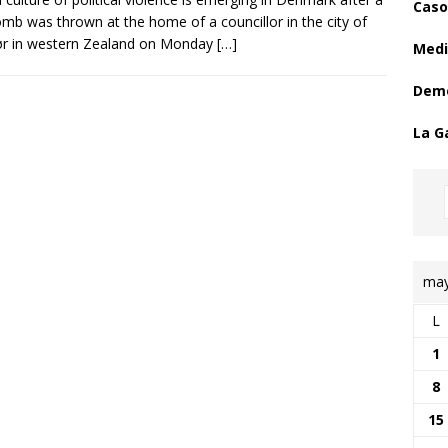
Caso
omb was thrown at the home of a councillor in the city of
ør in western Zealand on Monday
[…]
Medi
Demo
La G
may
L
1
8
15