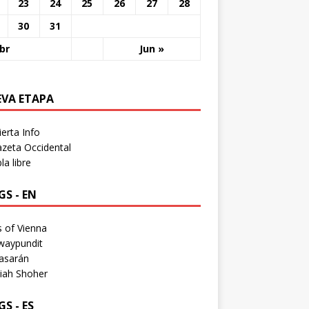
23
24
25
26
27
28
30
31
br
Jun »
EVA ETAPA
erta Info
zeta Occidental
a libre
S - EN
 of Vienna
waypundit
asarán
iah Shoher
S - ES