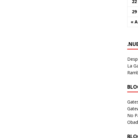
22
29
« A
.NU
Despi
La Ga
Rambl
BLOG
Gates
Gate
No P
Obad
BLOG