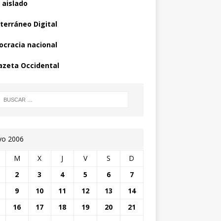
 aislado
terráneo Digital
cracia nacional
azeta Occidental
o 2006
M
X
J
V
S
D
2
3
4
5
6
7
9
10
11
12
13
14
16
17
18
19
20
21