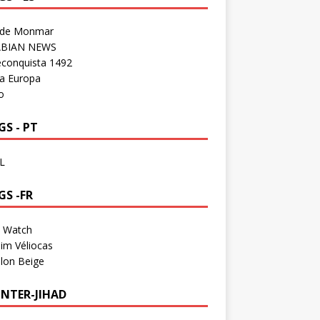
 de Monmar
BIAN NEWS
econquista 1492
a Europa
o
S - PT
L
GS -FR
a Watch
im Véliocas
lon Beige
NTER-JIHAD