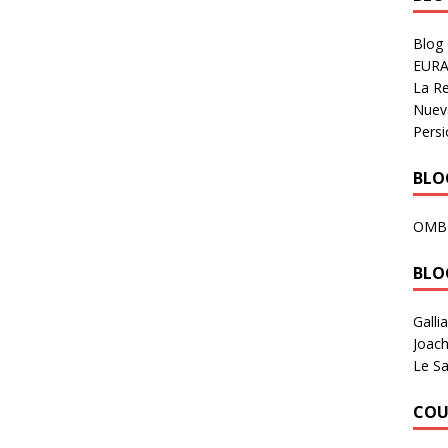
Blog
EURA
La R
Nuev
Persi
BLOG
OMB
BLO
Galli
Joach
Le Sa
COU