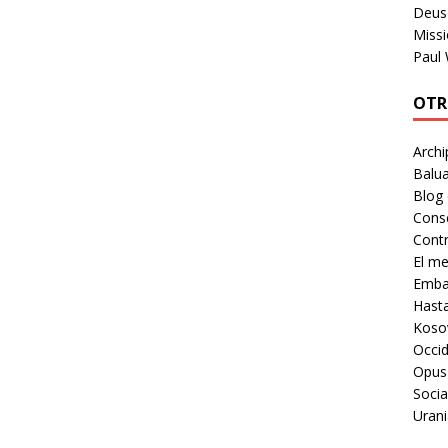
Deus 
Missi
Paul
OTR
Archi
Balua
Blog
Cons
Contr
El m
Embaj
Hast
Koso
Occid
Opus
Socia
Urani