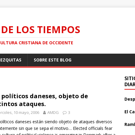
 DE LOS TIEMPOS
CULTURA CRISTIANA DE OCCIDENTE
MEZQUITAS
SOBRE ESTE BLOG
SIT
DIA
 políticos daneses, objeto de
Desp
tintos ataques.
El C
rcoles, 10 mayo, 2006
AMDG
3
olíticos daneses están siendo objeto de ataques diversos
Ramb
ntemente sin que se sepa el motivo… Elected officials fear
a culture of political violence is emerging in Denmark after a