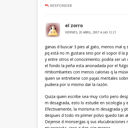
RESPONDER
el zorro
VIERNES, 20 ABRIL, 2007 A LAS 12:21
ganas d buscar 3 pies al gato, menos mal q s
pq está no m gustara sino por el sopor d la 
y entre otros el conocimiento; podría ser 
el fondo la peña esta anonadada por el fulgo
rimbombantes con menos calorias q la música 
quien se entretiene con pajas mentales sobr
pudiera por si mismo dar la razón.
Quiza quien escribe sea muy corto pero desp
m desagrada, esto lo estudie en sicología y es
Efectivamente, la morisma m desagrada y pt
despues d todo mi primer polvo quedo tan a
Dejense d monsergas q sus elucubraciones no d
mi respecta, creo q dan aún menos.