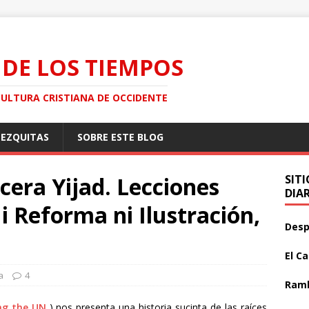
 DE LOS TIEMPOS
CULTURA CRISTIANA DE OCCIDENTE
MEZQUITAS
SOBRE ESTE BLOG
rcera Yijad. Lecciones
SIT
DIA
i Reforma ni Ilustración,
Desp
El C
a
4
Ramb
ng the UN
) nos presenta una historia sucinta de las raíces