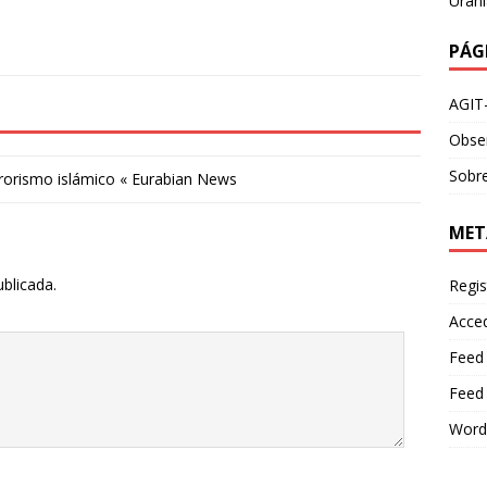
Urani
PÁG
AGIT
Obser
Sobre
errorismo islámico « Eurabian News
MET
ublicada.
Regis
Acce
Feed
Feed
Word