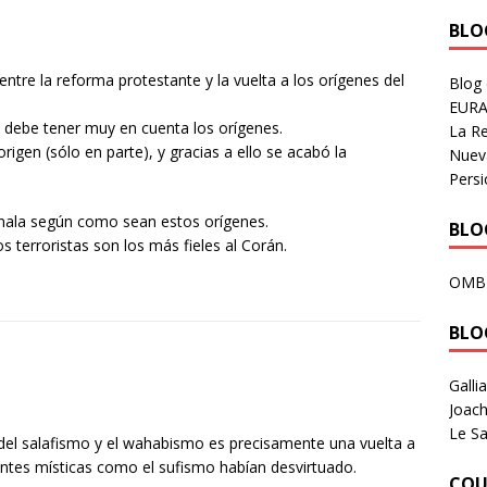
BLOG
entre la reforma protestante y la vuelta a los orígenes del
Blog
EURA
e debe tener muy en cuenta los orígenes.
La R
origen (sólo en parte), y gracias a ello se acabó la
Nuev
Persi
 mala según como sean estos orígenes.
BLOG
s terroristas son los más fieles al Corán.
OMB
BLO
Galli
Joach
Le Sa
en del salafismo y el wahabismo es precisamente una vuelta a
ientes místicas como el sufismo habían desvirtuado.
COU