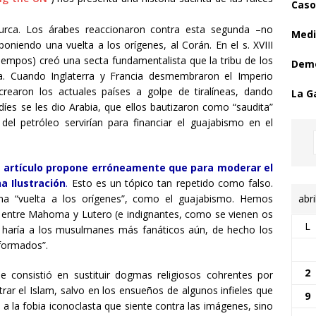
Caso
turca. Los árabes reaccionaron contra esta segunda –no
Medi
oniendo una vuelta a los orígenes, al Corán. En el s. XVIII
tiempos) creó una secta fundamentalista que la tribu de los
Demo
ia. Cuando Inglaterra y Francia desmembraron el Imperio
rearon los actuales países a golpe de tiralíneas, dando
La G
udíes se les dio Arabia, que ellos bautizaron como “saudita”
del petróleo servirían para financiar el guajabismo en el
l artículo propone erróneamente que para moderar el
a Ilustración
.
Esto es un tópico tan repetido como falso.
abri
una “vuelta a los orígenes”, como el guajabismo. Hemos
s entre Mahoma y Lutero (e indignantes, como se vienen os
L
m haría a los musulmanes más fanáticos aún, de hecho los
eformados”.
2
e consistió en sustituir dogmas religiosos cohrentes por
rar el Islam, salvo en los ensueños de algunos infieles que
9
a la fobia iconoclasta que siente contra las imágenes, sino