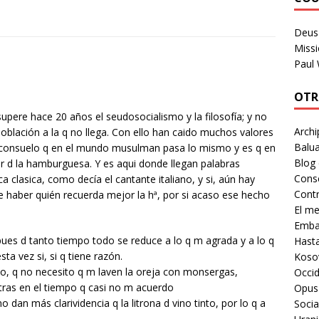
Deus 
Missi
Paul
OTR
upere hace 20 años el seudosocialismo y la filosofía; y no
Archi
población a la q no llega. Con ello han caido muchos valores
Balua
un consuelo q en el mundo musulman pasa lo mismo y es q en
Blog
r d la hamburguesa. Y es aqui donde llegan palabras
Cons
clasica, como decía el cantante italiano, y si, aún hay
Contr
e haber quién recuerda mejor la hª, por si acaso ese hecho
El m
Embaj
ues d tanto tiempo todo se reduce a lo q m agrada y a lo q
Hast
ta vez si, si q tiene razón.
Koso
o, q no necesito q m laven la oreja con monsergas,
Occid
tras en el tiempo q casi no m acuerdo
Opus
an más clarividencia q la litrona d vino tinto, por lo q a
Socia