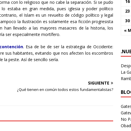
16
 forma con lo religioso que no cabe la separación. Si se pudo
 lo estaba en gran medida, pues iglesia y poder político
23
ontrario, el Islam es un revuelto de código político y legal
30
 tampoco la Ilustración es solamente esa ficción progresista
ón han llevado a las mayores masacres de la historia, los
« 
dría ser especialmente mortífero.
 contención
. Esa de be de ser la estrategia de Occidente:
.NU
bre sus habitantes, evitando que nos afecten los escombros
la peste. Así de sencillo sería.
Despi
La Ga
Rambl
SIGUIENTE
¿Qué tienen en común todos estos fundamentalistas?
BLOG
Gates
Gate
No P
Obad