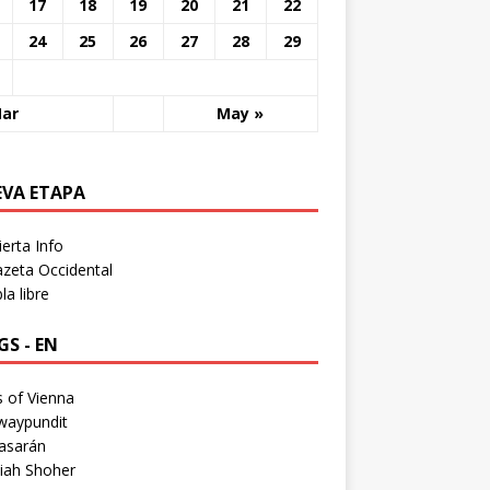
17
18
19
20
21
22
24
25
26
27
28
29
Mar
May »
EVA ETAPA
erta Info
zeta Occidental
a libre
S - EN
 of Vienna
waypundit
asarán
iah Shoher