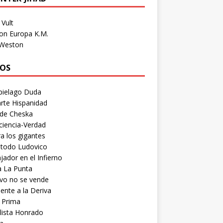
Vult
on Europa K.M.
 Weston
OS
pielago Duda
rte Hispanidad
 de Cheska
ciencia-Verdad
a los gigantes
etodo Ludovico
ador en el Infierno
a La Punta
vo no se vende
ente a la Deriva
 Prima
lista Honrado