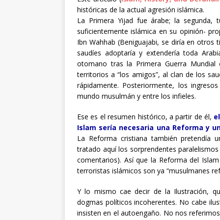
históricas de la actual agresión islámica.
La Primera Yijad fue árabe; la segunda, 
suficientemente islámica en su opinión- prop
Ibn Wahhab (Beniguajabi, se diría en otros 
saudíes adoptaría y extendería toda Arab
otomano tras la Primera Guerra Mundial c
territorios a “los amigos”, al clan de los sa
rápidamente. Posteriormente, los ingresos 
mundo musulmán y entre los infieles.
Ese es el resumen histórico, a partir de él,
e
Islam sería necesaria una Reforma y un
La Reforma cristiana también pretendía 
tratado aquí los sorprendentes paralelismo
comentarios). Así que la Reforma del Isla
terroristas islámicos son ya “musulmanes r
Y lo mismo cae decir de la Ilustración, qu
dogmas políticos incoherentes. No cabe ilust
insisten en el autoengaño. No nos referimos 