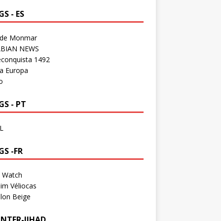
S - ES
 de Monmar
BIAN NEWS
econquista 1492
a Europa
o
S - PT
L
GS -FR
a Watch
im Véliocas
lon Beige
NTER-JIHAD