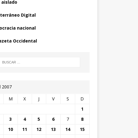
 aislado
terráneo Digital
cracia nacional
azeta Occidental
l 2007
M
X
J
V
S
D
1
3
4
5
6
7
8
10
11
12
13
14
15