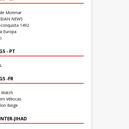
 de Monmar
BIAN NEWS
econquista 1492
a Europa
o
S - PT
L
GS -FR
a Watch
im Véliocas
lon Beige
NTER-JIHAD