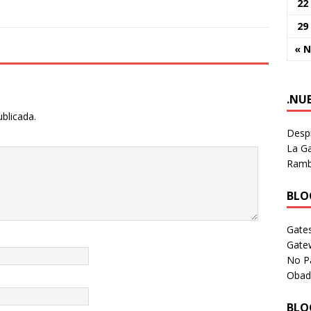
22
29
« 
.NU
ublicada.
Despi
La Ga
Rambl
BLOG
Gates
Gate
No P
Obad
BLOG