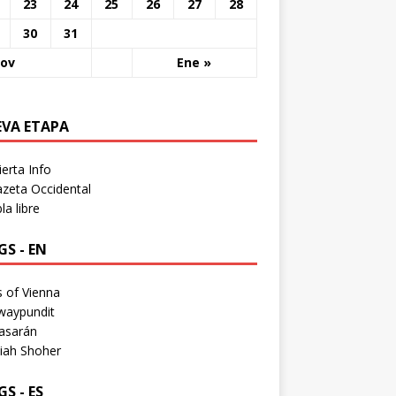
23
24
25
26
27
28
30
31
Nov
Ene »
EVA ETAPA
erta Info
zeta Occidental
a libre
S - EN
 of Vienna
waypundit
asarán
iah Shoher
S - ES