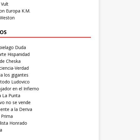
Vult
on Europa K.M.
 Weston
OS
pielago Duda
rte Hispanidad
 de Cheska
ciencia-Verdad
a los gigantes
etodo Ludovico
ador en el Infierno
a La Punta
vo no se vende
ente a la Deriva
 Prima
lista Honrado
a