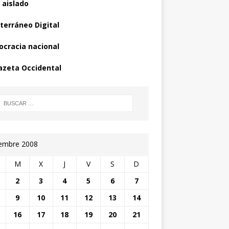
 aislado
terráneo Digital
cracia nacional
azeta Occidental
iembre 2008
M
X
J
V
S
D
2
3
4
5
6
7
9
10
11
12
13
14
16
17
18
19
20
21