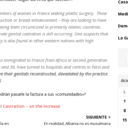
Caso
umbers of women in France seeking plastic surgery. These
Medi
osuction or breast enhancement – they are looking to have
Demo
aving been circumcized in primarily Islamic countries.
ale genital castration is still occurring. One suspects that
La G
ry is also found in other western nations with high
o immigrated to France from Africa or second generation
and 50, have turned to hospitals and centres in Paris and
e their genitals reconstructed, devastated by the practice
dic
K
L
drían pasarle la factura a sus «comunidades»?
1
l Castration – on the increase
8
SIGUIENTE
15
fía en
En realidad, Albania no es musulmana