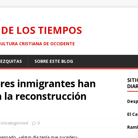
 DE LOS TIEMPOS
CULTURA CRISTIANA DE OCCIDENTE
MEZQUITAS
SOBRE ESTE BLOG
eres inmigrantes han
SIT
DIA
a la reconstrucción
Desp
El C
Uncategorized
0
Ramb
ensado, «algun día tenía que suceder»: