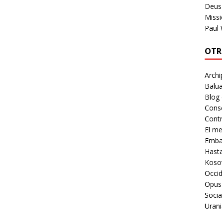
Deus 
Missi
Paul
OTR
Archi
Balua
Blog
Cons
Contr
El m
Embaj
Hast
Koso
Occid
Opus
Socia
Urani