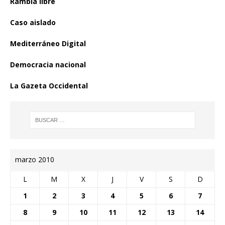
Rambla libre
Caso aislado
Mediterráneo Digital
Democracia nacional
La Gazeta Occidental
marzo 2010
L
M
X
J
V
S
D
1
2
3
4
5
6
7
8
9
10
11
12
13
14