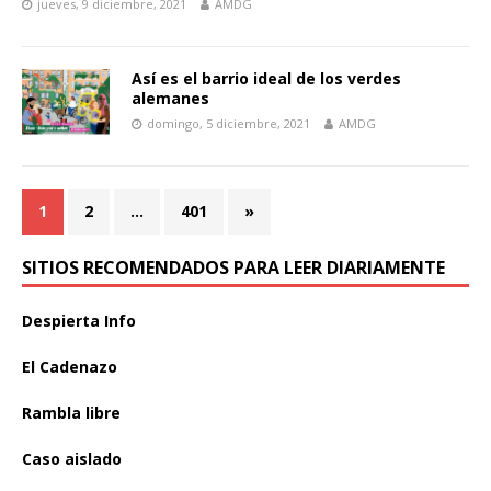
jueves, 9 diciembre, 2021
AMDG
Así es el barrio ideal de los verdes
alemanes
domingo, 5 diciembre, 2021
AMDG
1
2
…
401
»
SITIOS RECOMENDADOS PARA LEER DIARIAMENTE
Despierta Info
El Cadenazo
Rambla libre
Caso aislado