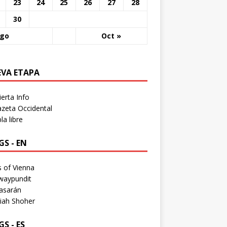
23
24
25
26
27
28
30
Ago
Oct »
EVA ETAPA
erta Info
zeta Occidental
a libre
S - EN
 of Vienna
waypundit
asarán
iah Shoher
S - ES