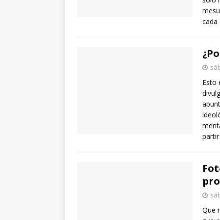
mesur
cada 
¿Po
sáb
Esto 
divul
apunt
ideol
menta
partir
Fot
pro
sáb
Que n