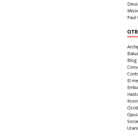
Deus 
Missi
Paul
OTR
Archi
Balua
Blog
Cons
Contr
El m
Embaj
Hast
Koso
Occid
Opus
Socia
Urani