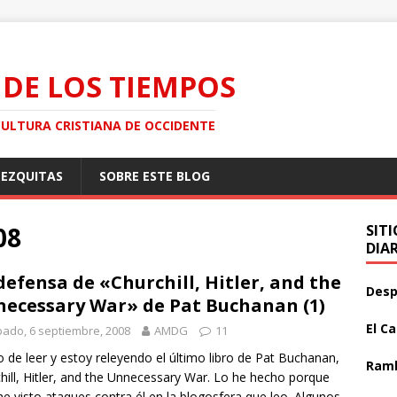
 DE LOS TIEMPOS
CULTURA CRISTIANA DE OCCIDENTE
MEZQUITAS
SOBRE ESTE BLOG
08
SIT
DIA
defensa de «Churchill, Hitler, and the
Desp
ecessary War» de Pat Buchanan (1)
El C
ado, 6 septiembre, 2008
AMDG
11
 de leer y estoy releyendo el último libro de Pat Buchanan,
Ramb
hill, Hitler, and the Unnecessary War. Lo he hecho porque
he visto ataques contra él en la blogosfera que leo. Algunos