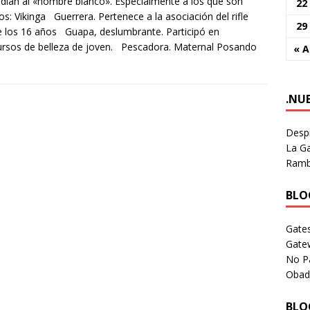
dian al «hombre blanco». Especialmente a los que son
22
os: Vikinga Guerrera. Pertenece a la asociación del rifle
29
 los 16 años Guapa, deslumbrante. Participó en
rsos de belleza de joven. Pescadora. Maternal Posando
« 
.NU
Despi
La Ga
Rambl
BLOG
Gates
Gate
No P
Obad
BLOG