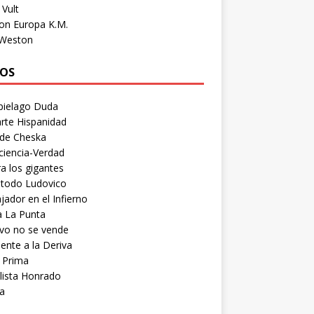
Vult
on Europa K.M.
 Weston
OS
pielago Duda
rte Hispanidad
 de Cheska
ciencia-Verdad
a los gigantes
etodo Ludovico
ador en el Infierno
a La Punta
vo no se vende
ente a la Deriva
 Prima
lista Honrado
a