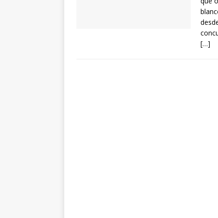
que o
blanc
desde
concu
[…]