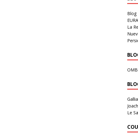
Blog
EURA
La R
Nuev
Persi
BLOG
OMB
BLO
Galli
Joach
Le Sa
COU