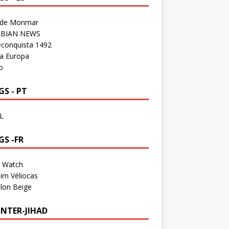
 de Monmar
BIAN NEWS
econquista 1492
a Europa
o
S - PT
L
GS -FR
a Watch
im Véliocas
lon Beige
NTER-JIHAD