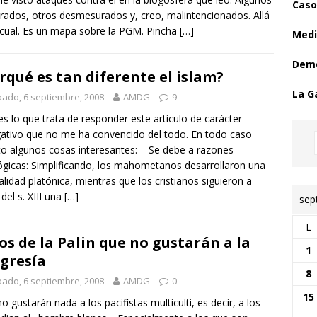
Caso
ados, otros desmesurados y, creo, malintencionados. Allá
cual. Es un mapa sobre la PGM. Pincha
[…]
Medi
Demo
rqué es tan diferente el islam?
La G
ado, 6 septiembre, 2008
AMDG
9
es lo que trata de responder este artículo de carácter
gativo que no me ha convencido del todo. En todo caso
o algunos cosas interesantes: – Se debe a razones
ógicas: Simplificando, los mahometanos desarrollaron una
lidad platónica, mientras que los cristianos siguieron a
 del s. XIII una
[…]
sep
L
os de la Palin que no gustarán a la
1
gresía
8
ado, 6 septiembre, 2008
AMDG
0
15
o gustarán nada a los pacifistas multiculti, es decir, a los