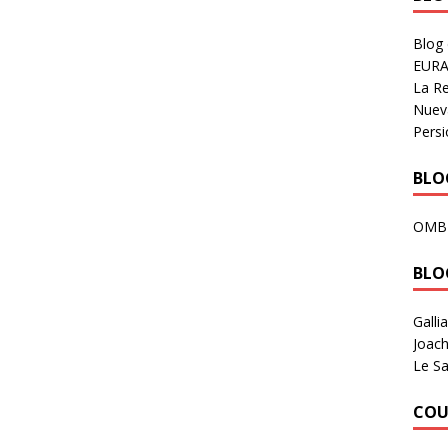
Blog
EURA
La R
Nuev
Persi
BLOG
OMB
BLO
Galli
Joach
Le Sa
COU