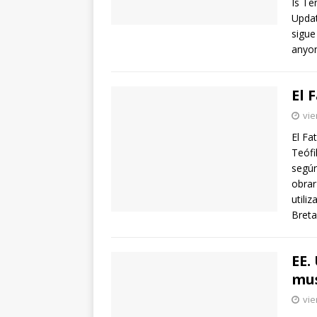
Is Te
Updat
sigue
anyon
El
vie
El Fa
Teófi
según
obrar
utili
Breta
EE.
mu
vie