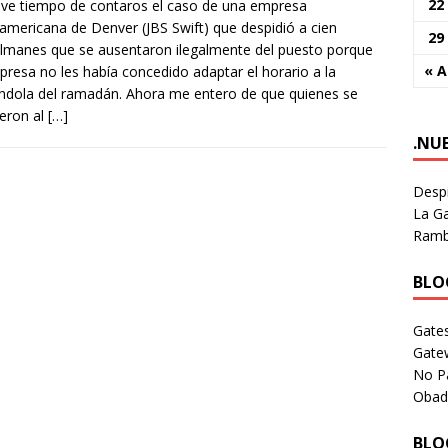
22
ve tiempo de contaros el caso de una empresa
americana de Denver (JBS Swift) que despidió a cien
29
manes que se ausentaron ilegalmente del puesto porque
« 
presa no les había concedido adaptar el horario a la
dola del ramadán. Ahora me entero de que quienes se
eron al
[…]
.NU
Despi
La Ga
Rambl
BLOG
Gates
Gate
No P
Obad
BLOG