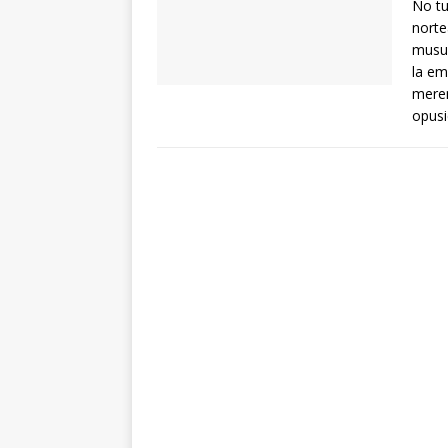
No tu
norte
musul
la em
meren
opusi