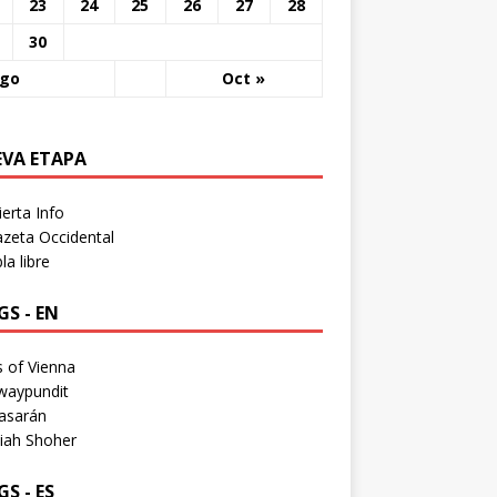
23
24
25
26
27
28
30
Ago
Oct »
EVA ETAPA
erta Info
zeta Occidental
a libre
S - EN
 of Vienna
waypundit
asarán
iah Shoher
S - ES