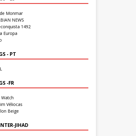
 de Monmar
BIAN NEWS
econquista 1492
a Europa
o
S - PT
L
GS -FR
a Watch
im Véliocas
lon Beige
NTER-JIHAD