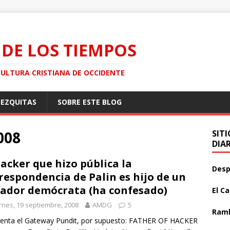
 DE LOS TIEMPOS
CULTURA CRISTIANA DE OCCIDENTE
MEZQUITAS
SOBRE ESTE BLOG
008
SIT
DIA
hacker que hizo pública la
Desp
respondencia de Palin es hijo de un
ador demócrata (ha confesado)
El C
rnes, 19 septiembre, 2008
AMDG
5
Ramb
enta el Gateway Pundit, por supuesto: FATHER OF HACKER