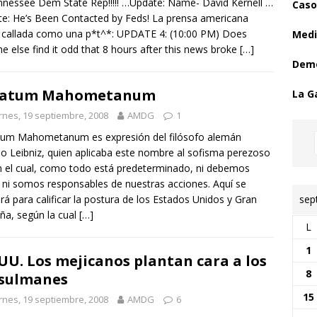
nnessee Dem State Rep!!!!! …Update: Name- David Kernell …
Caso
e: He’s Been Contacted by Feds! La prensa americana
 callada como una p*t^*: UPDATE 4: (10:00 PM) Does
Medi
e else find it odd that 8 hours after this news broke
[…]
Demo
 Fatum Mahometanum
La G
rnes, 19 septiembre, 2008
AMDG
1
tum Mahometanum es expresión del filósofo alemán
lo Leibniz, quien aplicaba este nombre al sofisma perezoso
 el cual, como todo está predeterminado, ni debemos
 ni somos responsables de nuestras acciones. Aquí se
sep
zará para calificar la postura de los Estados Unidos y Gran
ña, según la cual
[…]
L
1
 UU. Los mejicanos plantan cara a los
8
sulmanes
15
rnes, 19 septiembre, 2008
AMDG
6