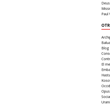
Deus 
Missi
Paul
OTR
Archi
Balua
Blog
Cons
Contr
El m
Embaj
Hast
Koso
Occid
Opus
Socia
Urani