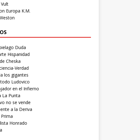
Vult
on Europa K.M.
 Weston
OS
pielago Duda
rte Hispanidad
 de Cheska
ciencia-Verdad
a los gigantes
etodo Ludovico
ador en el Infierno
a La Punta
vo no se vende
ente a la Deriva
 Prima
lista Honrado
a