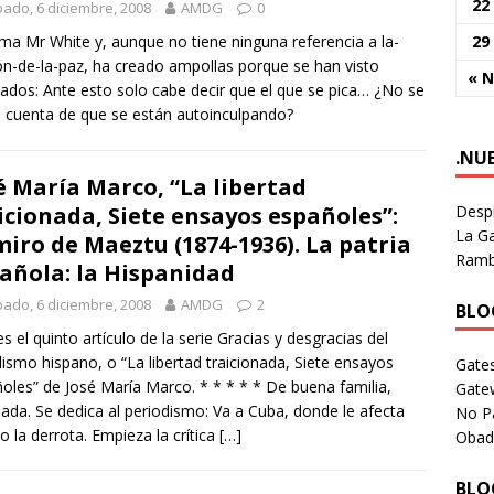
22
ado, 6 diciembre, 2008
AMDG
0
29
ama Mr White y, aunque no tiene ninguna referencia a la-
ión-de-la-paz, ha creado ampollas porque se han visto
« 
tados: Ante esto solo cabe decir que el que se pica… ¿No se
 cuenta de que se están autoinculpando?
.NU
é María Marco, “La libertad
Despi
icionada, Siete ensayos españoles”:
La Ga
iro de Maeztu (1874-1936). La patria
Rambl
añola: la Hispanidad
ado, 6 diciembre, 2008
AMDG
2
BLOG
es el quinto artículo de la serie Gracias y desgracias del
alismo hispano, o “La libertad traicionada, Siete ensayos
Gates
oles” de José María Marco. * * * * * De buena familia,
Gate
nada. Se dedica al periodismo: Va a Cuba, donde le afecta
No P
 la derrota. Empieza la crítica
[…]
Obad
BLOG