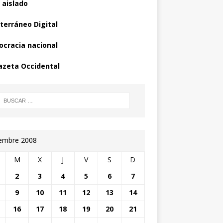
 aislado
terráneo Digital
cracia nacional
azeta Occidental
iembre 2008
M
X
J
V
S
D
2
3
4
5
6
7
9
10
11
12
13
14
16
17
18
19
20
21