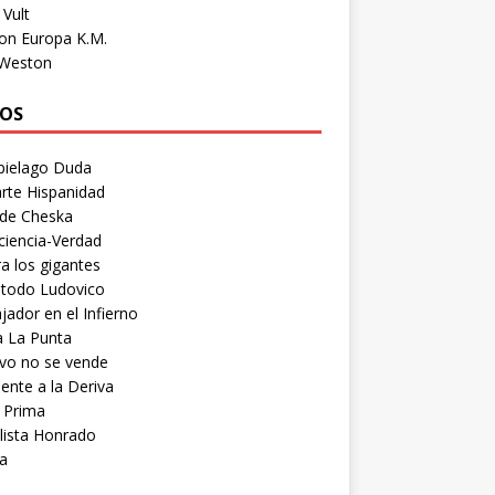
Vult
on Europa K.M.
 Weston
OS
pielago Duda
rte Hispanidad
 de Cheska
ciencia-Verdad
a los gigantes
etodo Ludovico
ador en el Infierno
a La Punta
vo no se vende
ente a la Deriva
 Prima
lista Honrado
a