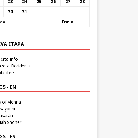
23
24
25
26
27
28
30
31
Nov
Ene »
EVA ETAPA
erta Info
zeta Occidental
a libre
S - EN
 of Vienna
waypundit
asarán
iah Shoher
S - ES