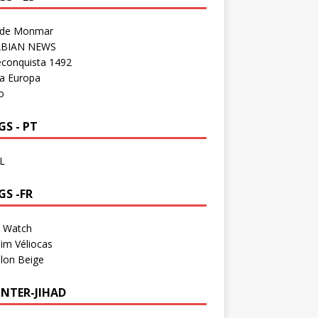
 de Monmar
BIAN NEWS
econquista 1492
a Europa
o
S - PT
L
GS -FR
a Watch
im Véliocas
lon Beige
NTER-JIHAD