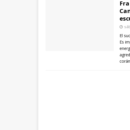
Fra
Can
esc
sáb
El su
Es im
energ
agred
corán