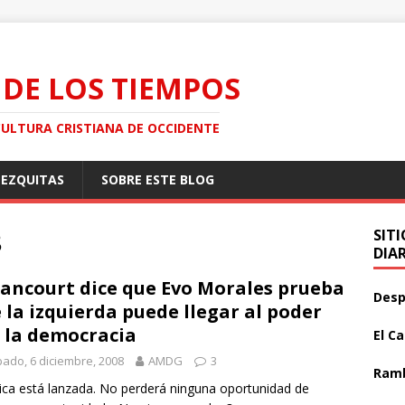
 DE LOS TIEMPOS
CULTURA CRISTIANA DE OCCIDENTE
MEZQUITAS
SOBRE ESTE BLOG
8
SIT
DIA
ancourt dice que Evo Morales prueba
Desp
 la izquierda puede llegar al poder
 la democracia
El C
ado, 6 diciembre, 2008
AMDG
3
Ramb
ica está lanzada. No perderá ninguna oportunidad de