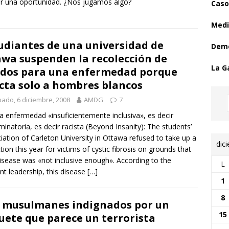
r una oportunidad. ¿Nos jugamos algo?
Caso
Medi
udiantes de una universidad de
Demo
wa suspenden la recolección de
La G
dos para una enfermedad porque
cta solo a hombres blancos
ado, 6 diciembre, 2008
AMDG
7
a enfermedad «insuficientemente inclusiva», es decir
iminatoria, es decir racista (Beyond Insanity): The students’
iation of Carleton University in Ottawa refused to take up a
dic
ction this year for victims of cystic fibrosis on grounds that
disease was «not inclusive enough». According to the
L
nt leadership, this disease
[…]
1
8
 musulmanes indignados por un
15
uete que parece un terrorista