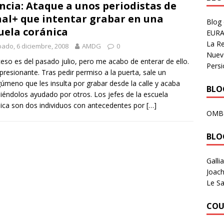
ncia: Ataque a unos periodistas de
al+ que intentar grabar en una
Blog
uela coránica
EURA
La R
ado, 6 diciembre, 2008
AMDG
0
Nuev
ceso es del pasado julio, pero me acabo de enterar de ello.
Persi
presionante. Tras pedir permiso a la puerta, sale un
úmeno que les insulta por grabar desde la calle y acaba
BLOG
iéndolos ayudado por otros. Los jefes de la escuela
ica son dos individuos con antecedentes por
[…]
OMB
BLO
Galli
Joach
Le Sa
COU