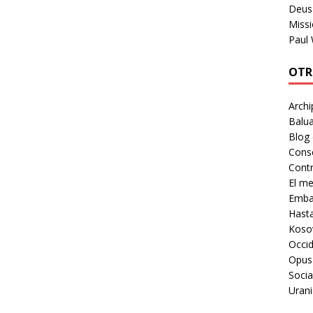
Deus 
Missi
Paul
OTR
Archi
Balua
Blog
Cons
Contr
El m
Embaj
Hast
Koso
Occid
Opus
Socia
Urani