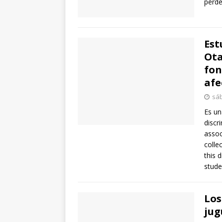
perde
Est
Ota
fon
afe
sáb
Es un
discr
assoc
colle
this 
stude
Los
jug