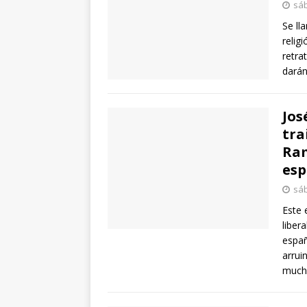
sáb
Se ll
relig
retra
darán
Jos
tra
Ram
esp
sáb
Este 
liber
españ
arrui
mucho