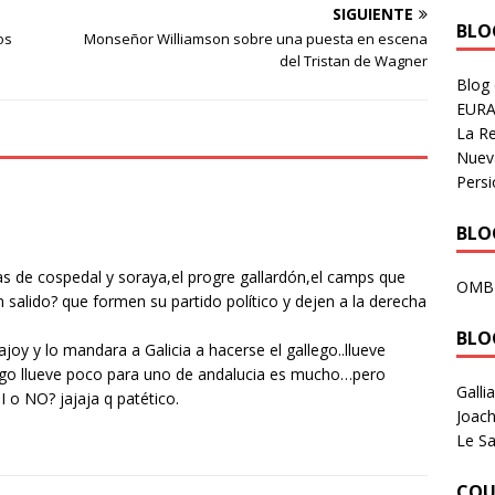
SIGUIENTE
BLOG
os
Monseñor Williamson sobre una puesta en escena
del Tristan de Wagner
Blog
EURA
La R
Nuev
Persi
BLOG
das de cospedal y soraya,el progre gallardón,el camps que
OMB
salido? que formen su partido político y dejen a la derecha
BLO
oy y lo mandara a Galicia a hacerse el gallego..llueve
ego llueve poco para uno de andalucia es mucho…pero
Galli
I o NO? jajaja q patético.
Joach
Le Sa
COU