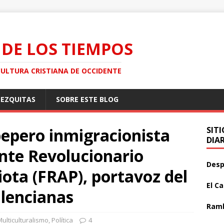
 DE LOS TIEMPOS
CULTURA CRISTIANA DE OCCIDENTE
MEZQUITAS
SOBRE ESTE BLOG
pepero inmigracionista
SIT
DIA
nte Revolucionario
Desp
iota (FRAP), portavoz del
El C
alencianas
Ramb
Multiculturalismo
,
Política
4