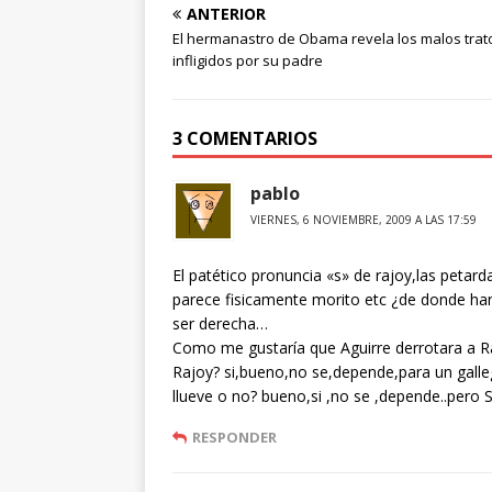
ANTERIOR
El hermanastro de Obama revela los malos trat
infligidos por su padre
3 COMENTARIOS
pablo
VIERNES, 6 NOVIEMBRE, 2009 A LAS 17:59
El patético pronuncia «s» de rajoy,las petar
parece fisicamente morito etc ¿de donde han 
ser derecha…
Como me gustaría que Aguirre derrotara a Raj
Rajoy? si,bueno,no se,depende,para un gall
llueve o no? bueno,si ,no se ,depende..pero S
RESPONDER