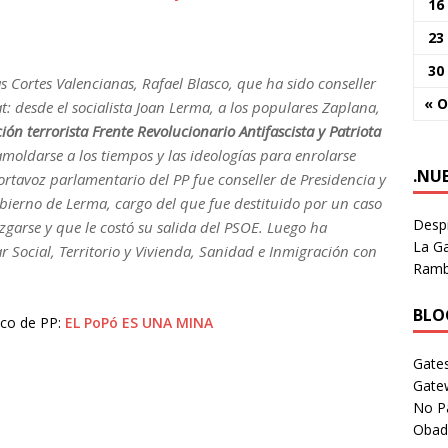
16
23
30
as Cortes Valencianas, Rafael Blasco, que ha sido conseller
« O
t: desde el socialista Joan Lerma, a los populares Zaplana,
ón terrorista Frente Revolucionario Antifascista y Patriota
moldarse a los tiempos y las ideologías para enrolarse
.NU
portavoz parlamentario del PP fue conseller de Presidencia y
bierno de Lerma, cargo del que fue destituido por un caso
Despi
zgarse y que le costó su salida del PSOE. Luego ha
La Ga
r Social, Territorio y Vivienda, Sanidad e Inmigración con
Rambl
BLOG
sco de PP:
EL PoPó ES UNA MINA
Gates
Gate
No P
Obad