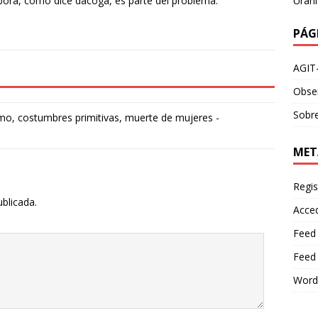
Urani
abora, como dice dacoga, es parte del problema.
PÁG
AGIT
Obser
Sobre
smo, costumbres primitivas, muerte de mujeres -
MET
Regis
ublicada.
Acce
Feed
Feed
Word