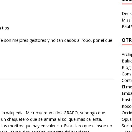
Deus 
Missi
Paul
 tios
OTR
ue son mejores gestores y no tan dados al robo, por el que
Archi
Balua
Blog
Cons
Contr
El m
Embaj
Hast
Koso
Occid
n la wikipedia. Me recuerdan a los GRAPO, supongo que
Opus
 un chaquetero que se arrima al sol que mas calienta.
Socia
los moritos que hay en valencia. Esta claro que el psoe no