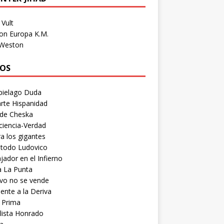
Vult
on Europa K.M.
 Weston
OS
pielago Duda
rte Hispanidad
 de Cheska
ciencia-Verdad
a los gigantes
etodo Ludovico
ador en el Infierno
a La Punta
vo no se vende
ente a la Deriva
 Prima
lista Honrado