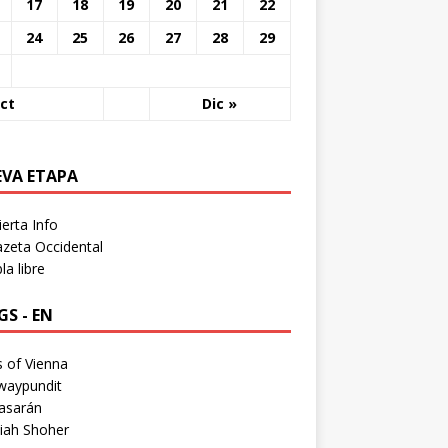
17
18
19
20
21
22
24
25
26
27
28
29
ct
Dic »
EVA ETAPA
erta Info
zeta Occidental
a libre
S - EN
 of Vienna
waypundit
asarán
iah Shoher