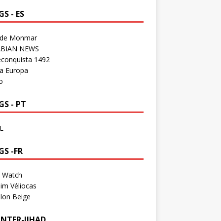
S - ES
 de Monmar
BIAN NEWS
econquista 1492
a Europa
o
S - PT
L
GS -FR
a Watch
im Véliocas
lon Beige
NTER-JIHAD