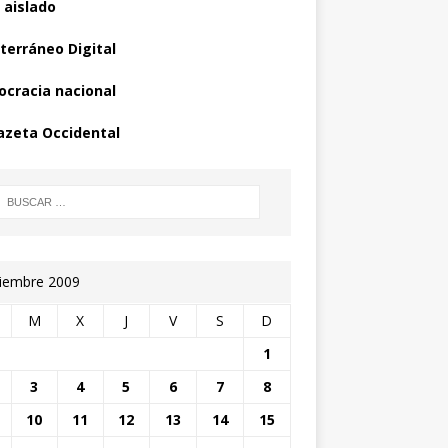
 aislado
terráneo Digital
cracia nacional
azeta Occidental
iembre 2009
M
X
J
V
S
D
1
3
4
5
6
7
8
10
11
12
13
14
15