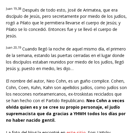
Juan 19,38
Después de todo esto, José de Arimatea, que era
discípulo de Jesús, pero secretamente por miedo de los judíos,
rogó a Pilato que le permitiera llevarse el cuerpo de Jesús; y
Pilato se lo concedió. Entonces fue y se llevó el cuerpo de
Jesús.
Juan 20,19
Cuando llegó la noche de aquel mismo día, el primero
de la semana, estando las puertas cerradas en el lugar donde
los discípulos estaban reunidos por miedo de los judíos, llegó
Jesús y, puesto en medio, les dijo…
El nombre del autor, Neo Cohn, es un guiño complice. Cohen,
Cohn, Coen, Kuhn, Kahn son apellidos judíos, como judíos son
los neocones norteamericanos, ex-troskistas reciclados que
se han hecho con el Partido Republicano.
Neo Cohn a veces
olvida quien es y se cree su propio personaje, el judío
supremacista que da gracias a YHWH todos los días por
no haber nacido gentil.
La foto del blog la encontré en
este sitio
. Son: Uritsky,