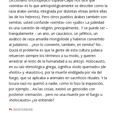
Diccionario Enciclopédico Espasa-Calpe nos dice que
«semita» es lo que antropológicamente se describe como la
raza árabe-semita, integrada por distintas etnias (entre ellas
las de los hebreos). Pero otros pueblos árabes también son
semitas. usted confunde «semita» con «judío» La judeidad
es una cuestión de religión, principalmente.. Y se puede ser –
tranquilamente – un ario, un caucásico, un jafético, un
asiático de raza amarilla mongoloide y haberse convertido
al judaísmo… ¿eso lo convierte, también, en semita? No…
Quizá el problema es que la gente de esta cultura judaica
retuercen siempre los términos a su modo, y quieren
arrastrar al resto de la humanidad a su antojo. Holocausto,
en su raíz etimológica griega, significa «todo quemado» (de
«holós» y «kaustós»), por la muerte endilgada por vía del
fuego, que se aplicaba a animales en sacrificios rituales. Y la
locura nazi no quemó a nadie, como lo hizo la Inquisición,
por ejemplo… Así las cosas, existió un genocidio con
posterior cremación… pero no una muerte por el fuego u
«holocausto» ¿se entiende?
RESPONDER