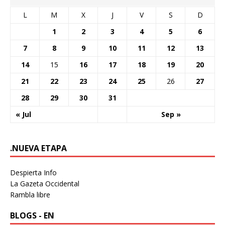
L
M
X
J
V
S
D
1
2
3
4
5
6
7
8
9
10
11
12
13
14
15
16
17
18
19
20
21
22
23
24
25
26
27
28
29
30
31
« Jul
Sep »
.NUEVA ETAPA
Despierta Info
La Gazeta Occidental
Rambla libre
BLOGS - EN