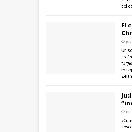
del c
El 
Chr
jue
Un so
están
fugad
mezqu
Zelan
Jud
“in
mié
«Cuan
absol