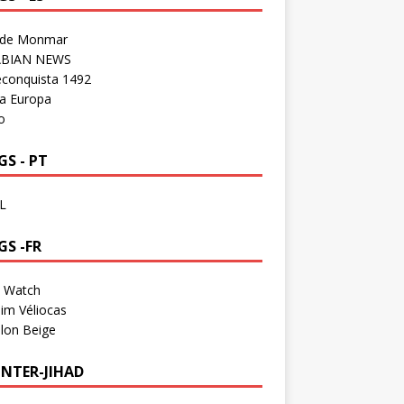
 de Monmar
BIAN NEWS
econquista 1492
a Europa
o
S - PT
L
GS -FR
a Watch
im Véliocas
lon Beige
NTER-JIHAD