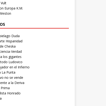
Vult
on Europa K.M.
 Weston
OS
pielago Duda
rte Hispanidad
 de Cheska
ciencia-Verdad
a los gigantes
etodo Ludovico
ador en el Infierno
a La Punta
vo no se vende
ente a la Deriva
 Prima
lista Honrado
a