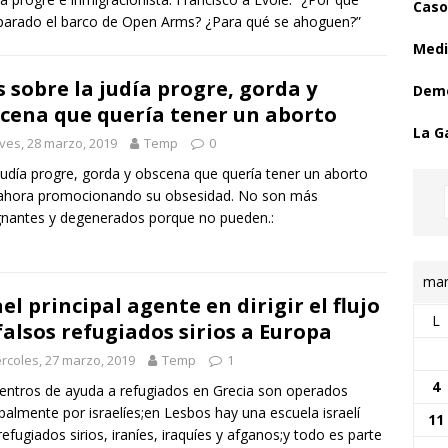
Caso
parado el barco de Open Arms? ¿Para qué se ahoguen?”
Medi
 sobre la judía progre, gorda y
Demo
cena que quería tener un aborto
La G
ves, 28 marzo, 2019
Temp
0
judía progre, gorda y obscena que quería tener un aborto
 ahora promocionando su obsesidad. No son más
nantes y degenerados porque no pueden.:
mar
ael principal agente en dirigir el flujo
L
falsos refugiados sirios a Europa
rcoles, 27 marzo, 2019
Temp
1
4
entros de ayuda a refugiados en Grecia son operados
ipalmente por israelíes;en Lesbos hay una escuela israelí
11
refugiados sirios, iraníes, iraquíes y afganos;y todo es parte