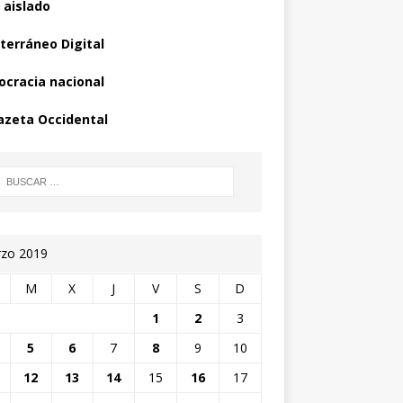
 aislado
terráneo Digital
cracia nacional
azeta Occidental
zo 2019
M
X
J
V
S
D
1
2
3
5
6
7
8
9
10
12
13
14
15
16
17