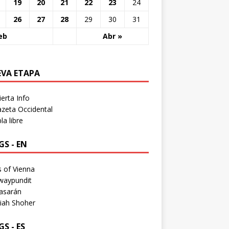
19
20
21
22
23
24
26
27
28
29
30
31
eb
Abr »
EVA ETAPA
erta Info
zeta Occidental
a libre
S - EN
 of Vienna
waypundit
asarán
iah Shoher
S - ES