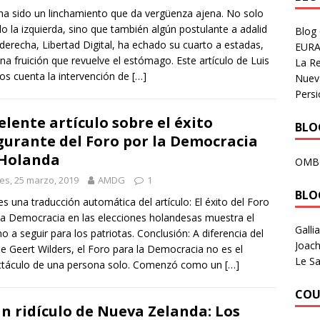
ha sido un linchamiento que da vergüenza ajena. No solo
do la izquierda, sino que también algún postulante a adalid
Blog
 derecha, Libertad Digital, ha echado su cuarto a estadas,
EURA
na fruición que revuelve el estómago. Este artículo de Luis
La R
os cuenta la intervención de
[…]
Nuev
Persi
elente artículo sobre el éxito
BLOG
gurante del Foro por la Democracia
Holanda
OMB
es, 25 marzo, 2019
AMDG
1
BLO
es una traducción automática del artículo: El éxito del Foro
la Democracia en las elecciones holandesas muestra el
Galli
o a seguir para los patriotas. Conclusión: A diferencia del
Joach
e Geert Wilders, el Foro para la Democracia no es el
Le Sa
ctáculo de una persona solo. Comenzó como un
[…]
COU
n ridículo de Nueva Zelanda: Los