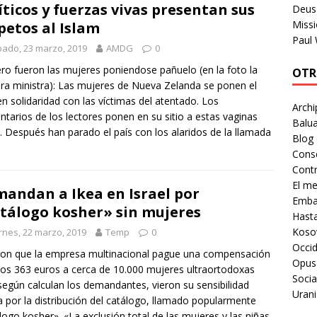
íticos y fuerzas vivas presentan sus
Deus 
Missi
petos al Islam
Paul
ado, 23 marzo, 2019
AMDG
0
ro fueron las mujeres poniendose pañuelo (en la foto la
OTR
ra ministra): Las mujeres de Nueva Zelanda se ponen el
en solidaridad con las víctimas del atentado. Los
Archi
tarios de los lectores ponen en su sitio a estas vaginas
Balua
s. Después han parado el país con los alaridos de la llamada
Blog
Cons
Contr
El m
andan a Ikea en Israel por
Embaj
tálogo kosher» sin mujeres
Hast
Koso
rnes, 22 marzo, 2019
Temp
0
Occid
ron que la empresa multinacional pague una compensación
Opus
os 363 euros a cerca de 10.000 mujeres ultraortodoxas
Socia
según calculan los demandantes, vieron su sensibilidad
Urani
a por la distribución del catálogo, llamado popularmente
logo kosher». «La exclusión total de las mujeres y las niñas