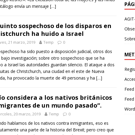
PÁG
atálogo envía un mensaje
[…]
AGIT
quinto sospechoso de los disparos en
Obser
istchurch ha huido a Israel
Sobre
ves, 21 marzo, 2019
Temp
0
spechoso ha sido puesto a disposición judicial, otros dos
MET
 bajo investigación; sobre otro sospechoso que se ha
o a Israel las autoridades guardan silencio. El ataque a dos
Regis
itas de Christchurch, una ciudad en el este de Nueva
da, ha provocado la muerte de 49 personas y ha
[…]
Acce
Feed
ío considera a los nativos británicos
Feed
migrantes de un mundo pasado”.
Word
rcoles, 20 marzo, 2019
Temp
0
do hablamos de los nativos contra inmigrantes, eso es
utamente una parte de la historia del Brexit; pero creo que