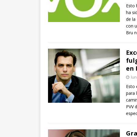
Esto 
ha si
de la
con u
Bru n
Exc
ful
en 
lun
Esto 
para 
camin
PVV d
espe
Gra