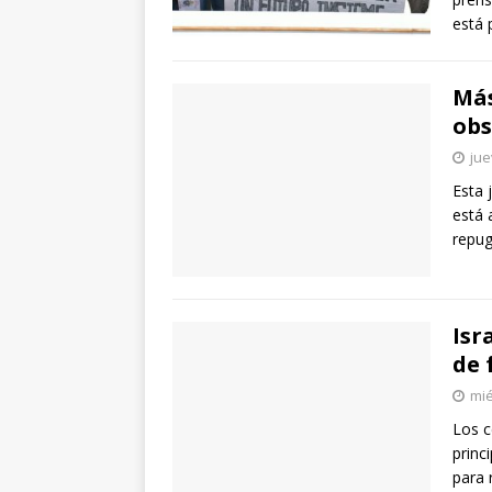
está 
Más
obs
jue
Esta 
está
repug
Isr
de 
mié
Los c
princ
para 