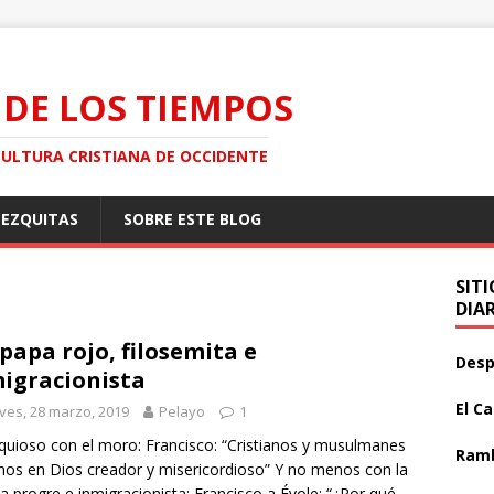
 DE LOS TIEMPOS
CULTURA CRISTIANA DE OCCIDENTE
MEZQUITAS
SOBRE ESTE BLOG
SIT
DIA
papa rojo, filosemita e
Desp
igracionista
El C
ves, 28 marzo, 2019
Pelayo
1
uioso con el moro: Francisco: “Cristianos y musulmanes
Ramb
os en Dios creador y misericordioso” Y no menos con la
a progre e inmigracionista: Francisco a Évole: “¿Por qué