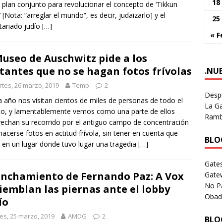
18
 plan conjunto para revolucionar el concepto de ‘Tikkun
 [Nota: “arreglar el mundo”, es decir, judaizarlo] y el
25
tariado judío
[…]
« F
Museo de Auschwitz pide a los
itantes que no se hagan fotos frívolas
.NU
tes, 26 marzo, 2019
Temp
2
Despi
 año nos visitan cientos de miles de personas de todo el
La Ga
o, y lamentablemente vemos como una parte de ellos
Rambl
echan su recorrido por el antiguo campo de concentración
hacerse fotos en actitud frívola, sin tener en cuenta que
BLOG
 en un lugar donde tuvo lugar una tragedia
[…]
Gates
linchamiento de Fernando Paz: A Vox
Gate
No P
tiemblan las piernas ante el lobby
Obad
ío
es, 25 marzo, 2019
AMDG
2
BLOG