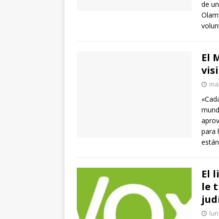
de un
Olam’
volun
El 
vis
mar
«Cada
mund
aprov
para 
están
El 
le 
jud
lun