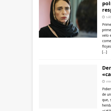
pol
res
sáb
Prime
prime
velo 
comen
floja
[…]
Dem
«ca
vie
Pidie
de un
que, 
herid
«catá