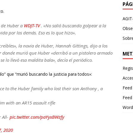
PÁG
to.
AGIT
o de Huber a
WDJT-TV
. «No salió buscando golpear a la
Obser
vida por los demás. Eso es lo que hizo».
Sobre
eíbles», la novia de Huber, Hannah Gittings, dijo a los
gar donde murió que Huber «derribó a un pistolero armado
MET
e lo llevó esa maldita bala», decía el periódico.
Regis
o” que “murió buscando la justicia para todos»:
Acce
Feed
 to the Huber family who lost their son Anthony , a
Feed
im with an AR15 assault rifle
Word
 All-
pic.twitter.com/paYyxBWzfy
7, 2020