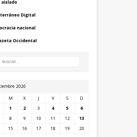
 aislado
terráneo Digital
cracia nacional
azeta Occidental
tiembre 2020
M
X
J
V
S
D
1
2
3
4
5
6
8
9
10
11
12
13
15
16
17
18
19
20