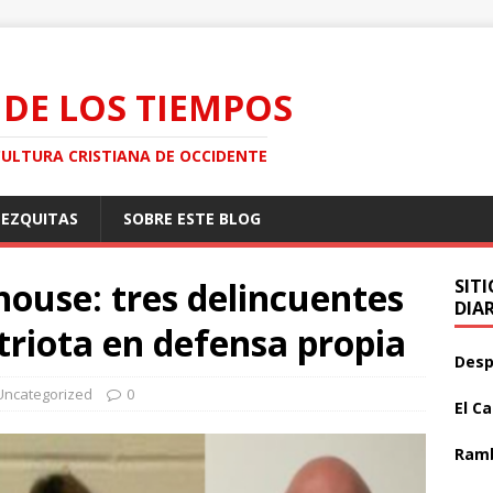
 DE LOS TIEMPOS
CULTURA CRISTIANA DE OCCIDENTE
MEZQUITAS
SOBRE ESTE BLOG
house: tres delincuentes
SIT
DIA
riota en defensa propia
Desp
Uncategorized
0
El C
Ramb