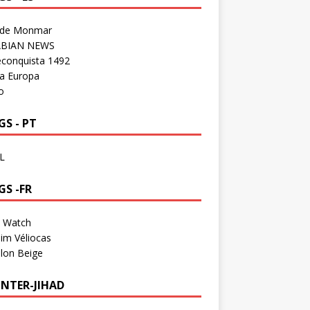
 de Monmar
BIAN NEWS
econquista 1492
a Europa
o
S - PT
L
GS -FR
a Watch
im Véliocas
lon Beige
NTER-JIHAD