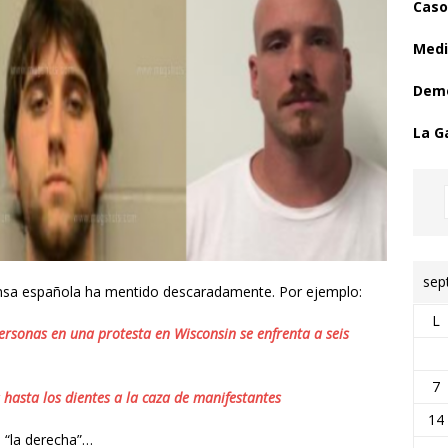
Caso
Medi
Demo
La G
sep
ensa española ha mentido descaradamente. Por ejemplo:
L
rsonas en una protesta en Wisconsin se enfrenta a seis
7
hasta los dientes a la caza de manifestantes
14
a “la derecha”…