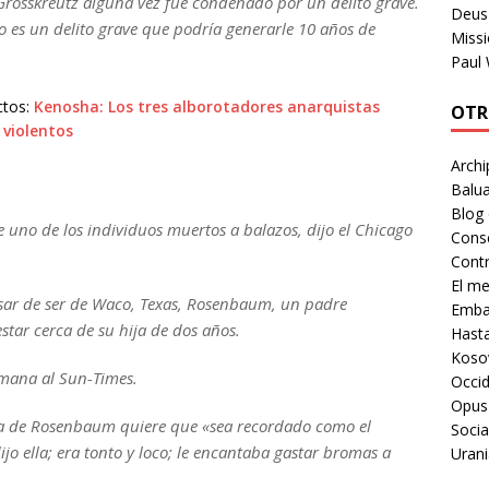
i Grosskreutz alguna vez fue condenado por un delito grave.
Deus 
go es un delito grave que podría generarle 10 años de
Missi
Paul
ctos:
Kenosha: Los tres alborotadores anarquistas
OTR
 violentos
Archi
Balua
Blog
 uno de los individuos muertos a balazos, dijo el Chicago
Cons
Contr
El m
esar de ser de Waco, Texas, Rosenbaum, un padre
Embaj
tar cerca de su hija de dos años.
Hast
Koso
rmana al Sun-Times.
Occid
Opus
na de Rosenbaum quiere que «sea recordado como el
Socia
jo ella; era tonto y loco; le encantaba gastar bromas a
Urani