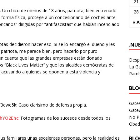
21
: Un chico de menos de 18 años, patriota, bien entrenado
28
forma física, protege a un concesionario de coches ante
« 
ricanos” dirigidas por “antifascistas” que habían incendiado
.NU
iotas decidieron hacer eso. Si se lo encargó el dueño y les
o patriota, me parece bien, pero hacerlo por puro
r en cuenta que las grandes empresas están donado
Despi
os “Black Lives Matter” y que los alcaldes demócratas de
La Ga
 acusando a quienes se oponen a esta violencia y
Rambl
BLOG
Gates
3dwe5k: Caso clarísimo de defensa propia.
Gate
No P
nhYO2Ehc
: Fotogramas de los sucesos desde todos los
Obad
BLOG
us familiares unas excelentes personas, pero la realidad es