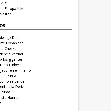
Vult
on Europa K.M.
 Weston
OS
pielago Duda
rte Hispanidad
 de Cheska
ciencia-Verdad
a los gigantes
etodo Ludovico
ador en el Infierno
a La Punta
vo no se vende
ente a la Deriva
 Prima
lista Honrado
a