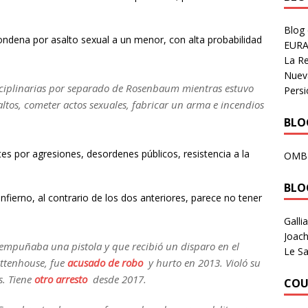
Blog
ndena por asalto sexual a un menor, con alta probabilidad
EURA
La R
Nuev
isciplinarias por separado de Rosenbaum mientras estuvo
Persi
tos, cometer actos sexuales, fabricar un arma e incendios
BLOG
s por agresiones, desordenes públicos, resistencia a la
OMB
BLO
nfierno, al contrario de los dos anteriores, parece no tener
Galli
Joach
 empuñaba una pistola y que recibió un disparo en el
Le Sa
ittenhouse, fue
acusado de robo
y hurto en 2013. Violó su
s. Tiene
otro arresto
desde 2017.
COU