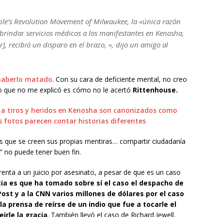
ople’s Revolution Movement of Milwaukee, la «única razón
 brindar servicios médicos a los manifestantes en Kenosha,
], recibió un disparo en el brazo, «, dijo un amigo al
 haberlo matado
. Con su cara de deficiente mental, no creo
Lo que no me explicó es cómo no le acertó
Rittenhouse.
 a tiros y heridos en Kenosha son canonizados como
as fotos parecen contar historias diferentes
s que se creen sus propias mentiras… compartir ciudadanía
 no puede tener buen fin.
enta a un juicio por asesinato, a pesar de que es un caso
ia es que ha tomado sobre sí el caso el despacho de
t y a la CNN varios millones de dólares por el caso
a prensa de reírse de un indio que fue a tocarle el
irle la gracia
. También llevó el caso de Richard Jewell,