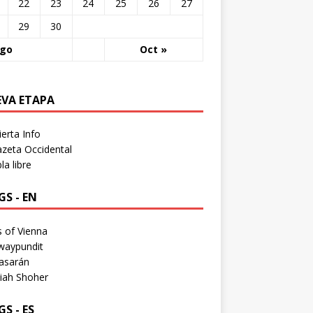
22
23
24
25
26
27
29
30
Ago
Oct »
EVA ETAPA
erta Info
zeta Occidental
a libre
S - EN
 of Vienna
waypundit
asarán
iah Shoher
S - ES