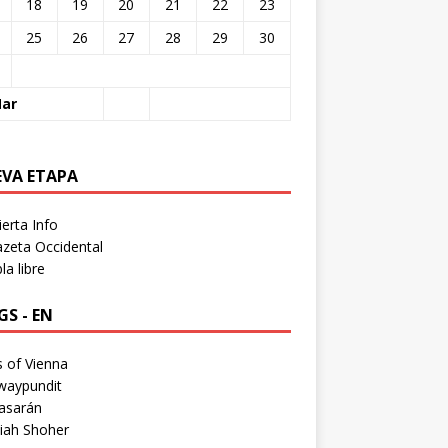
18
19
20
21
22
23
25
26
27
28
29
30
Mar
EVA ETAPA
erta Info
zeta Occidental
a libre
S - EN
 of Vienna
waypundit
asarán
iah Shoher