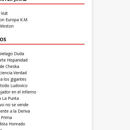
Vult
on Europa K.M.
 Weston
OS
pielago Duda
rte Hispanidad
 de Cheska
ciencia-Verdad
a los gigantes
etodo Ludovico
ador en el Infierno
a La Punta
vo no se vende
ente a la Deriva
 Prima
lista Honrado