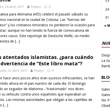
17
es, 24 abril, 2017
Pelayo
0
24
nativa para Alemania (AfD) celebró el pasado sábado su
31
eso nacional en la ciudad de Colonia. Las “fuerzas del
eso” y los cristianos timoratos no perdieron la ocasión para
« 
star, aunque no han tenido la fuerza de convocatoria de
iores casos. Este reportaje de Deutsche Welle, un medio
esista de
[…]
.NU
Despi
 atentados islamistas. ¿para cuándo
La Ga
advertencia de “Este libro mata”?
Rambl
ado, 22 abril, 2017
Pelayo
0
BLOG
e hace unos pocos años eran sucesos infrecuentes, se han
rtido ahora en el pan nuestro de cada día. El domingo
o un seguidor de Mahoma –“trastornado” nos dicen-
Gates
ió su vehículo contra unos españoles que esperaban un
Gate
ús. Las mismas autoridades que obligan a las cajetillas de
No P
co
[…]
Obad