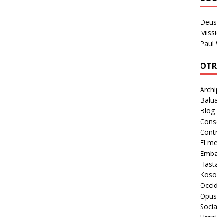
Deus 
Missi
Paul
OTR
Archi
Balua
Blog
Cons
Contr
El m
Embaj
Hast
Koso
Occid
Opus
Socia