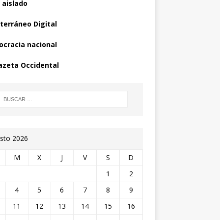
 aislado
terráneo Digital
cracia nacional
azeta Occidental
sto 2026
M
X
J
V
S
D
1
2
4
5
6
7
8
9
11
12
13
14
15
16