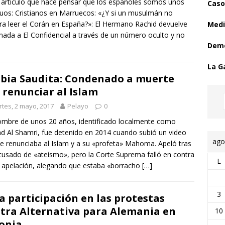
artículo que hace pensar que los españoles somos unos
Caso
uos: Cristianos en Marruecos: «¿Y si un musulmán no
ra leer el Corán en España?»: El Hermano Rachid devuelve
Medi
amada a El Confidencial a través de un número oculto y no
Demo
La G
bia Saudita: Condenado a muerte
 renunciar al Islam
tes, 2 mayo, 2017
Pelayo
0
mbre de unos 20 años, identificado localmente como
 Al Shamri, fue detenido en 2014 cuando subió un video
ago
e renunciaba al Islam y a su «profeta» Mahoma. Apeló tras
cusado de «ateísmo», pero la Corte Suprema falló en contra
L
 apelación, alegando que estaba «borracho
[…]
3
a participación en las protestas
tra Alternativa para Alemania en
10
onia