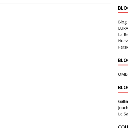
BLOG
Blog
EURA
La R
Nuev
Persi
BLOG
OMB
BLO
Galli
Joach
Le Sa
COU