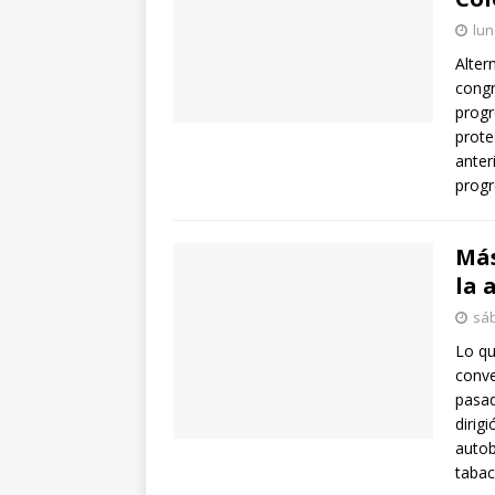
lun
Alter
congr
progr
prote
anter
progr
Más
la 
sáb
Lo qu
conve
pasad
dirig
autob
taba