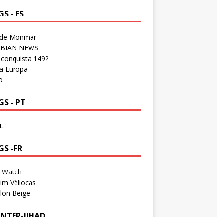
S - ES
 de Monmar
BIAN NEWS
econquista 1492
a Europa
o
S - PT
L
GS -FR
a Watch
im Véliocas
lon Beige
NTER-JIHAD