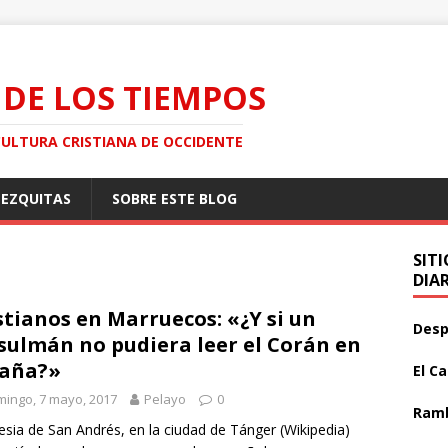
 DE LOS TIEMPOS
CULTURA CRISTIANA DE OCCIDENTE
MEZQUITAS
SOBRE ESTE BLOG
SIT
DIA
stianos en Marruecos: «¿Y si un
Desp
ulmán no pudiera leer el Corán en
paña?»
El C
ingo, 7 mayo, 2017
Pelayo
0
Ramb
lesia de San Andrés, en la ciudad de Tánger (Wikipedia)