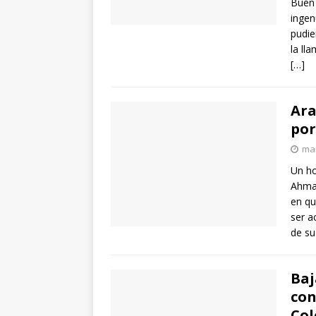
Buen 
ingen
pudie
la ll
[…]
Ara
por
mar
Un ho
Ahmad
en qu
ser a
de su
Baj
con
Col