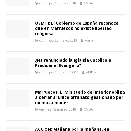
domingo, 13 junio, 2010
AMDG
OSMTJ: El Gobierno de España reconoce
que en Marruecos no existe libertad
religiosa
domingo, 23 mayo, 2010
Marian
¿Ha renunciado la Iglaisia Católica a
Predicar el Evangelio?
domingo, 14 marzo, 2010
AMDG
Marruecos: El Ministerio del Interior obliga
a cerrar al único orfanato gestionado por
no musulmanes
viernes, 12 marzo, 2010
AMDG
ACCION: Mañana por la mañana, en