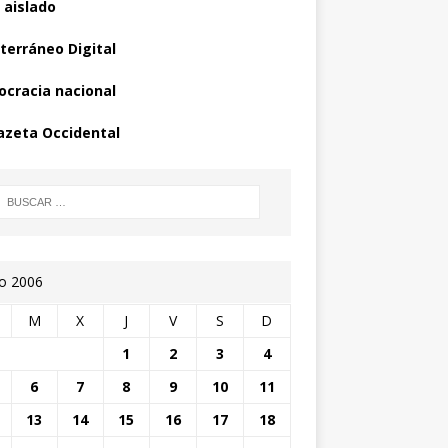
 aislado
terráneo Digital
cracia nacional
azeta Occidental
io 2006
M
X
J
V
S
D
1
2
3
4
6
7
8
9
10
11
13
14
15
16
17
18