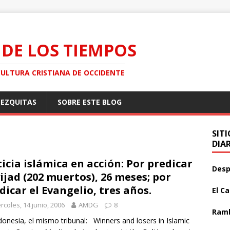
 DE LOS TIEMPOS
CULTURA CRISTIANA DE OCCIDENTE
MEZQUITAS
SOBRE ESTE BLOG
SIT
DIA
ticia islámica en acción: Por predicar
Desp
yijad (202 muertos), 26 meses; por
dicar el Evangelio, tres años.
El C
rcoles, 14 junio, 2006
AMDG
8
Ramb
donesia, el mismo tribunal: Winners and losers in Islamic