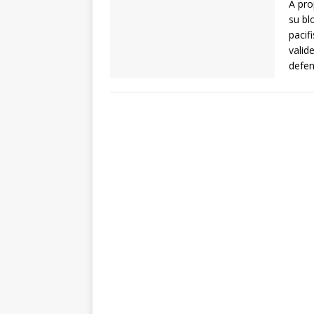
A pro
su bl
pacif
valid
defen