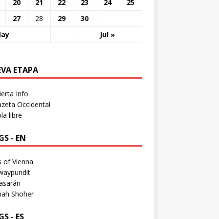
20
21
22
23
24
25
27
28
29
30
May
Jul »
EVA ETAPA
erta Info
zeta Occidental
a libre
S - EN
 of Vienna
waypundit
asarán
iah Shoher
S - ES