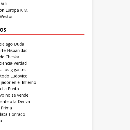
Vult
on Europa K.M.
 Weston
OS
pielago Duda
rte Hispanidad
 de Cheska
ciencia-Verdad
a los gigantes
etodo Ludovico
ador en el Infierno
a La Punta
vo no se vende
ente a la Deriva
 Prima
lista Honrado
a