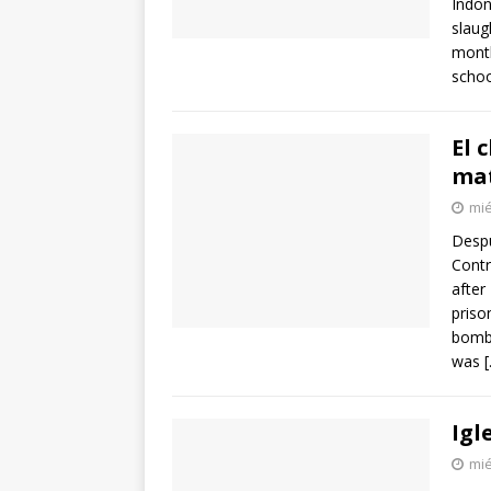
Indon
slaug
month
schoo
El 
mat
mié
Despu
Contr
after
priso
bombi
was
Igl
mié