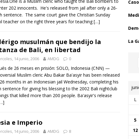
esia.One is a Muslim cleric who taught the Bali bombers to
Caso
hter 202 innocents. He's released from jail after only a 26-
 sentence. The same court gave the Christian Sunday
Medi
l teacher on the right three years for teaching
[…]
Demo
clérigo musulmán que bendijo la
La G
anza de Bali, en libertad
rcoles, 14 junio, 2006
AMDG
0
és de 26 meses en prisión: SOLO, Indonesia (CNN) —
oversial Muslim cleric Abu Bakar Ba'asyir has been released
 26 months in an Indonesian jail Wednesday, completing his
jun
n sentence for giving his blessing to the 2002 Bali nightclub
ngs that killed more than 200 people. Ba'asyir's release
L
[…]
5
esia e Imperio
12
rcoles, 14 junio, 2006
AMDG
8