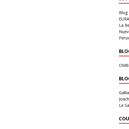
Blog
EURA
La R
Nuev
Persi
BLOG
OMB
BLO
Galli
Joach
Le Sa
COU