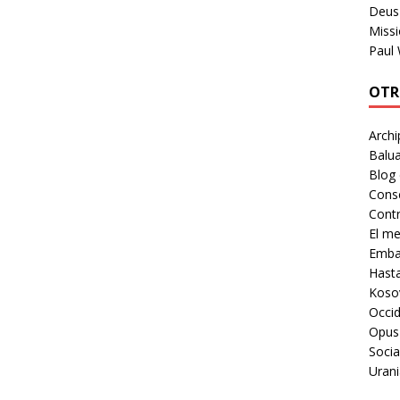
Deus 
Missi
Paul
OTR
Archi
Balua
Blog
Cons
Contr
El m
Embaj
Hast
Koso
Occid
Opus
Socia
Urani