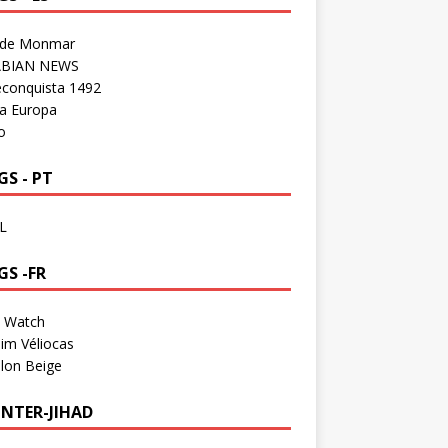
 de Monmar
BIAN NEWS
econquista 1492
a Europa
o
S - PT
L
GS -FR
a Watch
im Véliocas
lon Beige
NTER-JIHAD