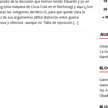
19
pósito de la discusión que hemos tenido Eduardo y yo en
og (Una máquina de Coca-Cola en el Reichstag) y aquí (¿Son
26
istas las «religiones del libro»?), para que quede clara la
« 
ez de sus argumentos (difícil distinción entre guerra
siva y ofensiva -aunque no "falta de oposición
[…]
.NU
Despi
La Ga
Rambl
BLOG
Gates
Gate
No P
Obad
BLOG