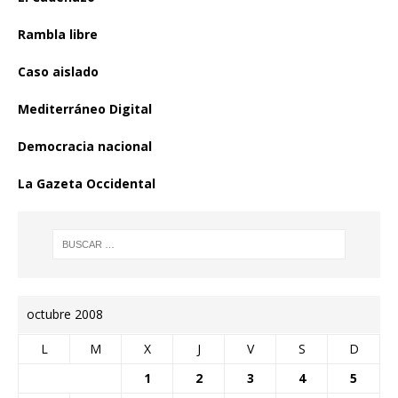
Rambla libre
Caso aislado
Mediterráneo Digital
Democracia nacional
La Gazeta Occidental
octubre 2008
L
M
X
J
V
S
D
1
2
3
4
5