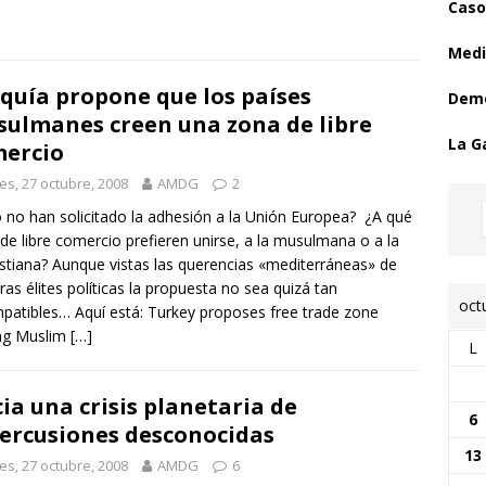
Caso
Medi
quía propone que los países
Demo
ulmanes creen una zona de libre
La G
ercio
es, 27 octubre, 2008
AMDG
2
 no han solicitado la adhesión a la Unión Europea? ¿A qué
de libre comercio prefieren unirse, a la musulmana o a la
istiana? Aunque vistas las querencias «mediterráneas» de
ras élites políticas la propuesta no sea quizá tan
oct
patibles… Aquí está: Turkey proposes free trade zone
g Muslim
[…]
L
ia una crisis planetaria de
6
ercusiones desconocidas
13
es, 27 octubre, 2008
AMDG
6