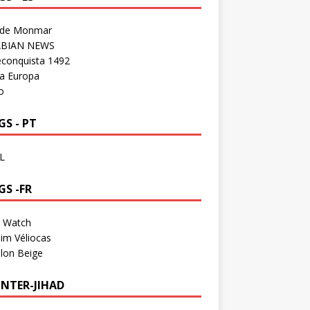
 de Monmar
BIAN NEWS
econquista 1492
a Europa
o
S - PT
L
GS -FR
a Watch
im Véliocas
lon Beige
NTER-JIHAD