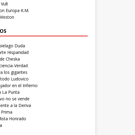
Vult
on Europa K.M.
 Weston
OS
pielago Duda
rte Hispanidad
 de Cheska
ciencia-Verdad
a los gigantes
etodo Ludovico
ador en el Infierno
a La Punta
vo no se vende
ente a la Deriva
 Prima
lista Honrado
a