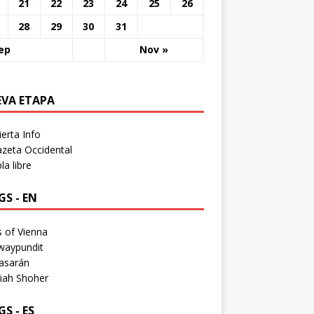
21
22
23
24
25
26
28
29
30
31
ep
Nov »
EVA ETAPA
erta Info
zeta Occidental
a libre
S - EN
 of Vienna
waypundit
asarán
iah Shoher
S - ES