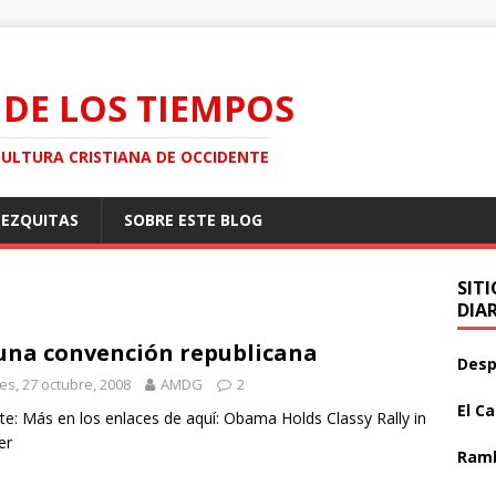
 DE LOS TIEMPOS
CULTURA CRISTIANA DE OCCIDENTE
MEZQUITAS
SOBRE ESTE BLOG
SIT
DIA
una convención republicana
Desp
es, 27 octubre, 2008
AMDG
2
El C
te: Más en los enlaces de aquí: Obama Holds Classy Rally in
er
Ramb