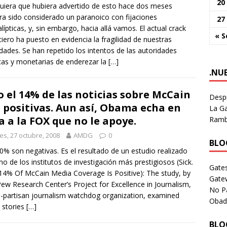
20
uiera que hubiera advertido de esto hace dos meses
ra sido considerado un paranoico con fijaciones
27
lípticas, y, sin embargo, hacia allá vamos. El actual crack
« S
ciero ha puesto en evidencia la fragilidad de nuestras
dades. Se han repetido los intentos de las autoridades
icas y monetarias de enderezar la
[…]
.NU
o el 14% de las noticias sobre McCain
Despi
 positivas. Aun así, Obama echa en
La Ga
a a la FOX que no le apoye.
Rambl
es, 27 octubre, 2008
AMDG
0
BLOG
60% son negativas. Es el resultado de un estudio realizado
no de los institutos de investigación más prestigiosos (Sick.
Gates
14% Of McCain Media Coverage Is Positive): The study, by
Gate
ew Research Center’s Project for Excellence in Journalism,
No P
-partisan journalism watchdog organization, examined
Obad
 stories
[…]
BLOG