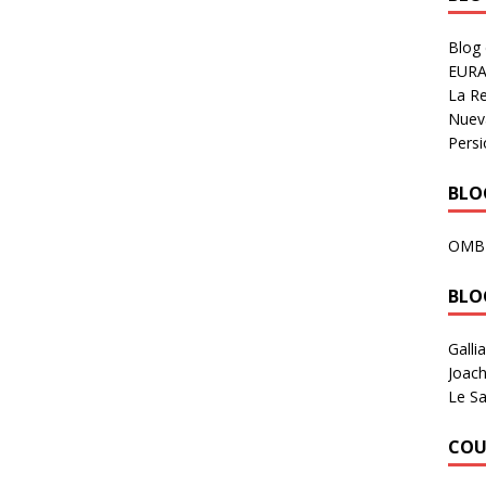
Blog
EURA
La R
Nuev
Persi
BLOG
OMB
BLO
Galli
Joach
Le Sa
COU