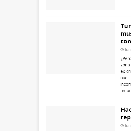
Tur
mus
com
lun
¿Pero
zona 
ex-cr
nuest
incom
amon
Hac
rep
lun