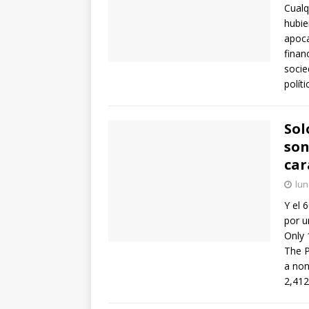
Cualq
hubie
apoca
finan
socie
polít
Sol
son
car
lun
Y el 
por u
Only 
The P
a non
2,412