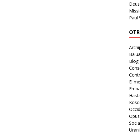
Deus 
Missi
Paul
OTR
Archi
Balua
Blog
Cons
Contr
El m
Embaj
Hast
Koso
Occid
Opus
Socia
Urani