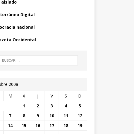
 aislado
terráneo Digital
cracia nacional
azeta Occidental
ubre 2008
M
X
J
V
S
D
1
2
3
4
5
7
8
9
10
11
12
14
15
16
17
18
19