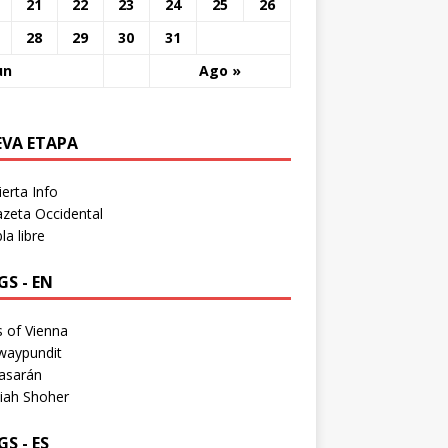
21
22
23
24
25
26
28
29
30
31
un
Ago »
EVA ETAPA
erta Info
zeta Occidental
a libre
S - EN
 of Vienna
waypundit
asarán
iah Shoher
S - ES