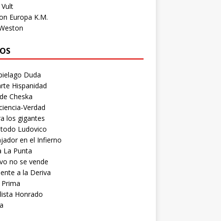
Vult
on Europa K.M.
 Weston
OS
pielago Duda
rte Hispanidad
 de Cheska
ciencia-Verdad
a los gigantes
etodo Ludovico
ador en el Infierno
a La Punta
vo no se vende
ente a la Deriva
 Prima
lista Honrado
a