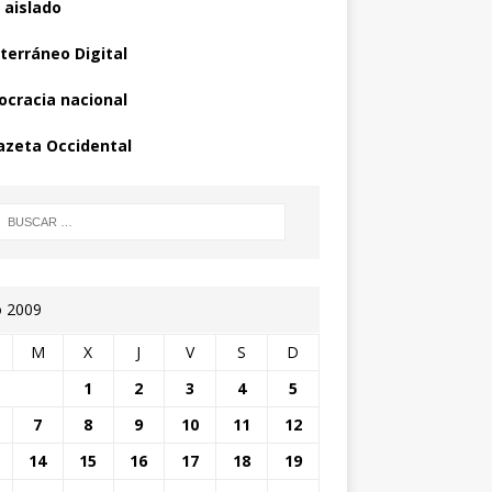
 aislado
terráneo Digital
cracia nacional
azeta Occidental
o 2009
M
X
J
V
S
D
1
2
3
4
5
7
8
9
10
11
12
14
15
16
17
18
19