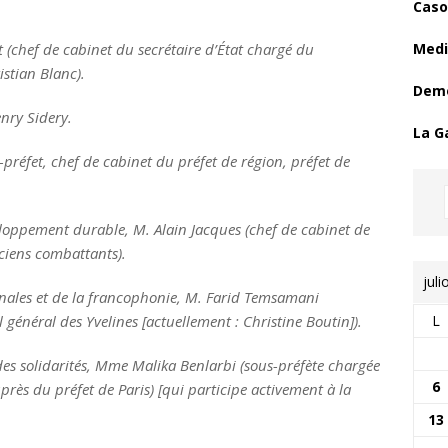
Caso
 (chef de cabinet du secrétaire d’État chargé du
Medi
stian Blanc).
Demo
nry Sidery.
La G
-préfet, chef de cabinet du préfet de région, préfet de
eloppement durable, M. Alain Jacques (chef de cabinet de
nciens combattants).
juli
ionales et de la francophonie, M. Farid Temsamani
L
 général des Yvelines [actuellement : Christine Boutin]).
 des solidarités, Mme Malika Benlarbi (sous-préfète chargée
6
uprès du préfet de Paris) [qui participe activement à la
13