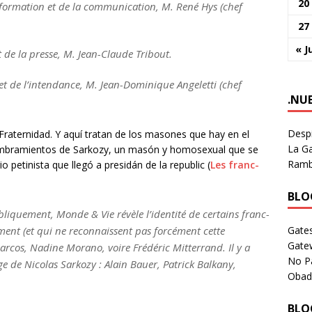
20
information et de la communication, M. René Hys (chef
27
« J
 de la presse, M. Jean-Claude Tribout.
 et de l’intendance, M. Jean-Dominique Angeletti (chef
.NU
Despi
 Fraternidad. Y aquí tratan de los masones que hay en el
La Ga
nombramientos de Sarkozy, un masón y homosexual que se
Rambl
o petinista que llegó a presidán de la republic (
Les franc-
BLOG
bliquement, Monde & Vie révèle l’identité de certains franc-
Gates
ent (et qui ne reconnaissent pas forcément cette
Gate
arcos, Nadine Morano, voire Frédéric Mitterrand. Il y a
No P
ge de Nicolas Sarkozy : Alain Bauer, Patrick Balkany,
Obad
BLOG