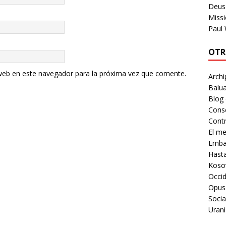
Deus 
Missi
Paul
OTR
web en este navegador para la próxima vez que comente.
Archi
Balua
Blog
Cons
Contr
El m
Embaj
Hast
Koso
Occid
Opus
Socia
Urani