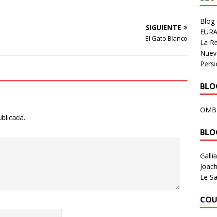
Blog
SIGUIENTE
EURA
El Gato Blanco
La R
Nuev
Persi
BLOG
OMB
ublicada.
BLO
Galli
Joach
Le Sa
COU