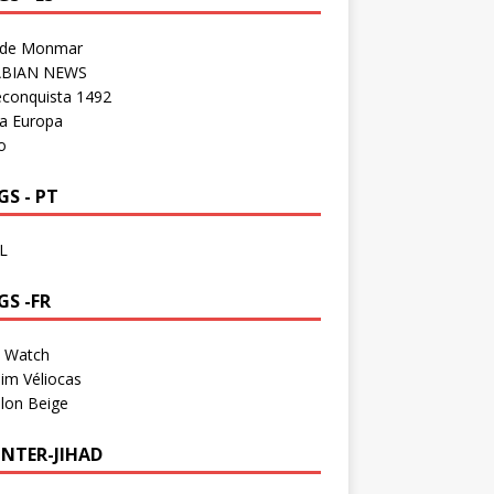
 de Monmar
BIAN NEWS
econquista 1492
a Europa
o
S - PT
L
GS -FR
a Watch
im Véliocas
lon Beige
NTER-JIHAD