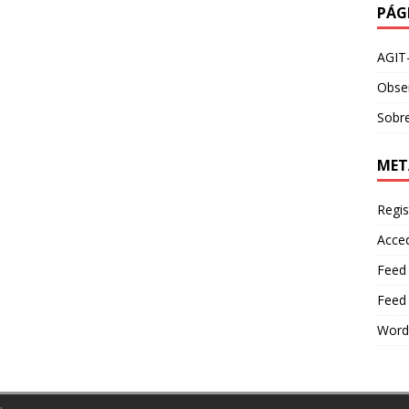
PÁG
AGIT
Obser
Sobre
MET
Regis
Acce
Feed
Feed
Word