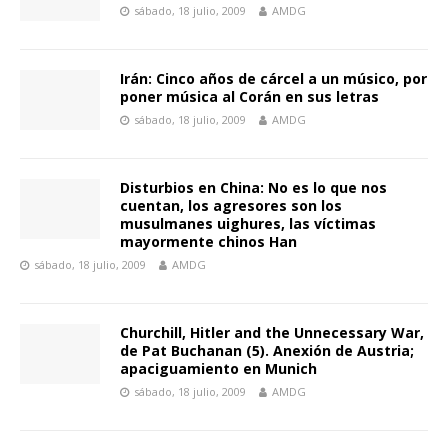
sábado, 18 julio, 2009
AMDG
Irán: Cinco años de cárcel a un músico, por
poner música al Corán en sus letras
sábado, 18 julio, 2009
AMDG
Disturbios en China: No es lo que nos
cuentan, los agresores son los
musulmanes uighures, las víctimas
mayormente chinos Han
sábado, 18 julio, 2009
AMDG
Churchill, Hitler and the Unnecessary War,
de Pat Buchanan (5). Anexión de Austria;
apaciguamiento en Munich
sábado, 18 julio, 2009
AMDG