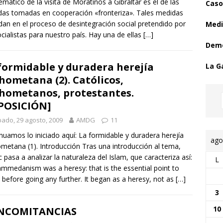
emático de la visita de Moratinos a Gibraltar es el de las
Caso
as tomadas en cooperación «fronteriza». Tales medidas
an en el proceso de desintegración social pretendido por
Medi
ocialistas para nuestro país. Hay una de ellas
[…]
Demo
formidable y duradera herejía
La G
ometana (2). Católicos,
ometanos, protestantes.
POSICIÓN]
ado, 29 agosto, 2009
AMDG
11
nuamos lo iniciado aquí: La formidable y duradera herejía
ago
etana (1). Introducción Tras una introducción al tema,
c pasa a analizar la naturaleza del Islam, que caracteriza así:
L
medanism was a heresy: that is the essential point to
 before going any further. It began as a heresy, not as
[…]
3
10
NCOMITANCIAS