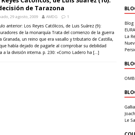
 Reyes Católicos, de Luis Suárez (10):
decisión de Tarazona
BLOG
ado, 29 agosto, 2009
AMDG
1
Blog
ulo anterior: Los Reyes Católicos, de Luis Suárez (9):
EURA
uradores de la monarquía Trata del comienzo de la guerra
La R
a Granada, un reino que era vasallo y tributario de Castilla,
Nuev
que había dejado de pagarle al comprobar su debilidad
Persi
a a la división interna. p. 230: «Como Ladero ha
[…]
BLOG
OMB
BLO
Galli
Joach
Le Sa
COU