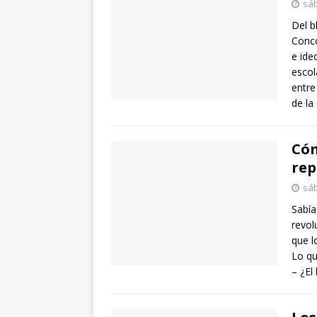
sáb
Del b
Conco
e ide
escol
entre
de la
Cóm
rep
sáb
Sabía
revol
que l
Lo qu
– ¿El