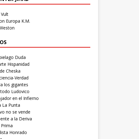
Vult
on Europa K.M.
 Weston
OS
pielago Duda
rte Hispanidad
 de Cheska
ciencia-Verdad
a los gigantes
etodo Ludovico
ador en el Infierno
a La Punta
vo no se vende
ente a la Deriva
 Prima
lista Honrado