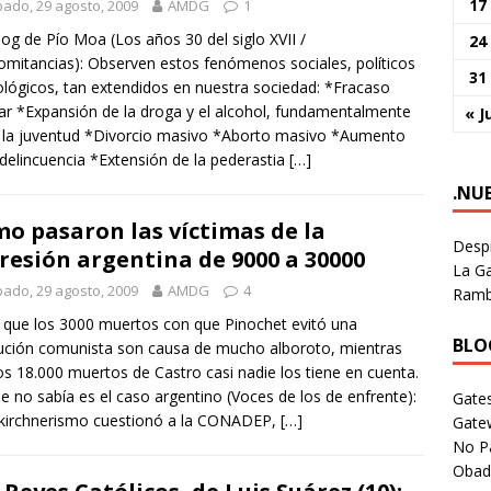
17
ado, 29 agosto, 2009
AMDG
1
log de Pío Moa (Los años 30 del siglo XVII /
24
mitancias): Observen estos fenómenos sociales, políticos
31
ológicos, tan extendidos en nuestra sociedad: *Fracaso
ar *Expansión de la droga y el alcohol, fundamentalmente
« J
 la juventud *Divorcio masivo *Aborto masivo *Aumento
 delincuencia *Extensión de la pederastia
[…]
.NU
o pasaron las víctimas de la
Despi
resión argentina de 9000 a 30000
La Ga
ado, 29 agosto, 2009
AMDG
4
Rambl
 que los 3000 muertos con que Pinochet evitó una
BLOG
ución comunista son causa de mucho alboroto, mientras
os 18.000 muertos de Castro casi nadie los tiene en cuenta.
e no sabía es el caso argentino (Voces de los de enfrente):
Gates
 kirchnerismo cuestionó a la CONADEP,
[…]
Gate
No P
Obad