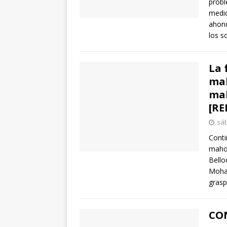
probl
medid
ahond
los s
La 
mah
mah
[RE
sáb
Conti
mahom
Bello
Moham
grasp
CO