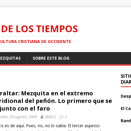
 DE LOS TIEMPOS
CULTURA CRISTIANA DE OCCIDENTE
MEZQUITAS
SOBRE ESTE BLOG
SIT
DIA
raltar: Mezquita en el extremo
Desp
idional del peñón. Lo primero que se
 junto con el faro
El C
ado, 29 agosto, 2009
AMDG
2
Ramb
to es de aquí. Pues, no, no lo sabía: El tercer aspecto