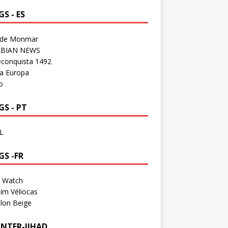
S - ES
 de Monmar
BIAN NEWS
econquista 1492
a Europa
o
S - PT
L
GS -FR
a Watch
im Véliocas
lon Beige
NTER-JIHAD