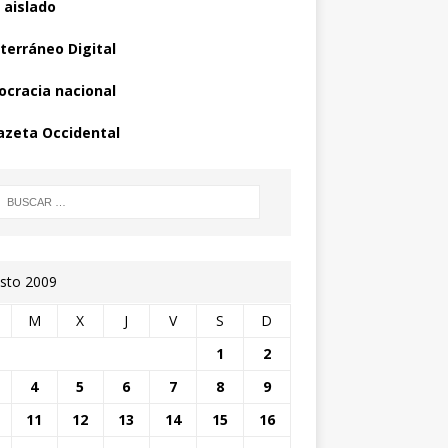
 aislado
terráneo Digital
cracia nacional
azeta Occidental
sto 2009
M
X
J
V
S
D
1
2
4
5
6
7
8
9
11
12
13
14
15
16