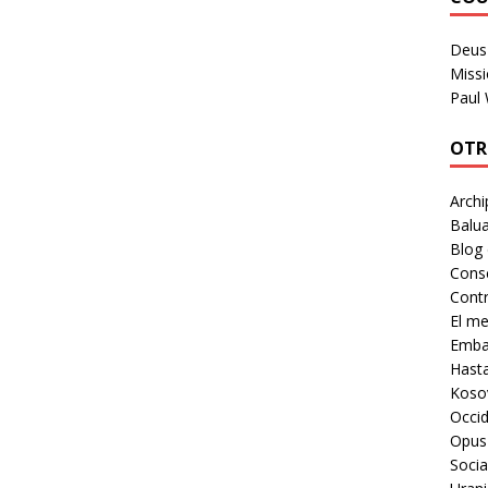
Deus 
Missi
Paul
OTR
Archi
Balua
Blog
Cons
Contr
El m
Embaj
Hast
Koso
Occid
Opus
Socia