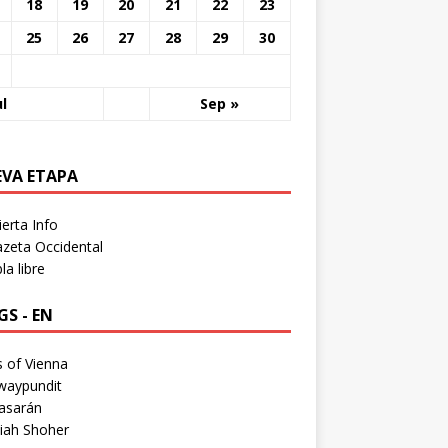
18
19
20
21
22
23
25
26
27
28
29
30
ul
Sep »
EVA ETAPA
erta Info
zeta Occidental
a libre
S - EN
 of Vienna
waypundit
asarán
iah Shoher