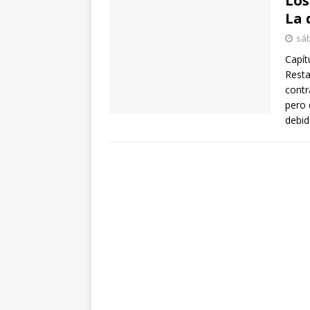
Los
La 
sáb
Capít
Resta
contr
pero 
debid