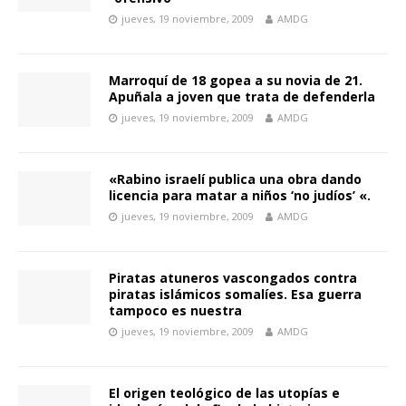
jueves, 19 noviembre, 2009
AMDG
Marroquí de 18 gopea a su novia de 21.
Apuñala a joven que trata de defenderla
jueves, 19 noviembre, 2009
AMDG
«Rabino israelí publica una obra dando
licencia para matar a niños ‘no judíos’ «.
jueves, 19 noviembre, 2009
AMDG
Piratas atuneros vascongados contra
piratas islámicos somalíes. Esa guerra
tampoco es nuestra
jueves, 19 noviembre, 2009
AMDG
El origen teológico de las utopías e