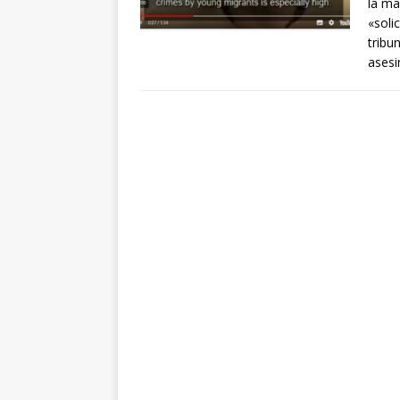
la ma
«soli
tribu
asesi