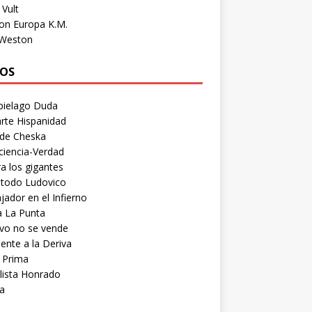
Vult
on Europa K.M.
 Weston
OS
pielago Duda
rte Hispanidad
 de Cheska
ciencia-Verdad
a los gigantes
etodo Ludovico
ador en el Infierno
a La Punta
vo no se vende
ente a la Deriva
 Prima
lista Honrado
a