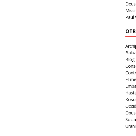
Deus 
Missi
Paul
OTR
Archi
Balua
Blog
Cons
Contr
El m
Embaj
Hast
Koso
Occid
Opus
Socia
Urani