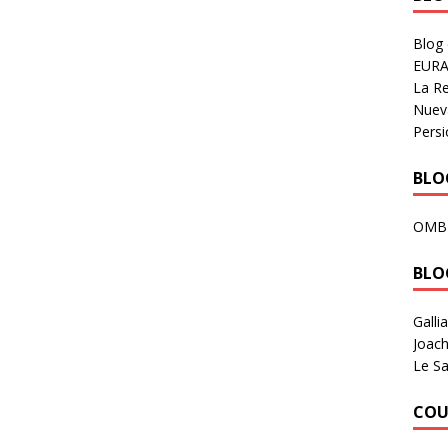
Blog
EURA
La R
Nuev
Persi
BLOG
OMB
BLO
Galli
Joach
Le Sa
COU