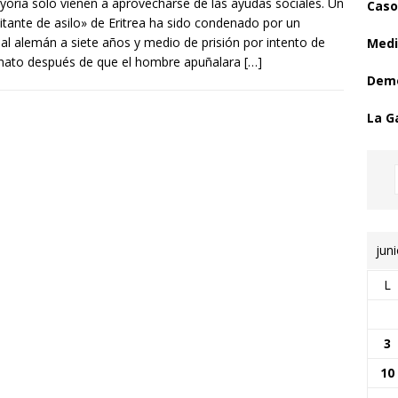
yoría solo vienen a aprovecharse de las ayudas sociales. Un
Caso
citante de asilo» de Eritrea ha sido condenado por un
nal alemán a siete años y medio de prisión por intento de
Medi
nato después de que el hombre apuñalara
[…]
Demo
La G
jun
L
3
10