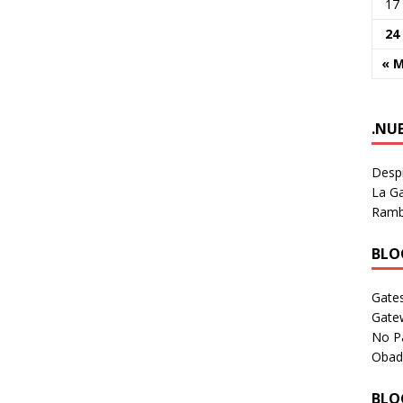
17
24
« 
.NU
Despi
La Ga
Rambl
BLOG
Gates
Gate
No P
Obad
BLOG