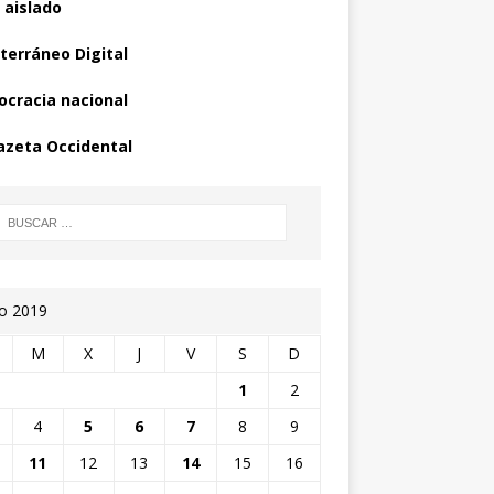
 aislado
terráneo Digital
cracia nacional
azeta Occidental
io 2019
M
X
J
V
S
D
1
2
4
5
6
7
8
9
11
12
13
14
15
16