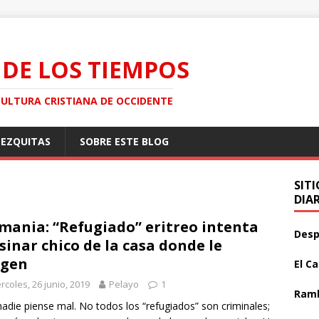
 DE LOS TIEMPOS
CULTURA CRISTIANA DE OCCIDENTE
MEZQUITAS
SOBRE ESTE BLOG
SIT
DIA
mania: “Refugiado” eritreo intenta
Desp
sinar chico de la casa donde le
ogen
El C
rcoles, 26 junio, 2019
Pelayo
1
Ramb
adie piense mal. No todos los “refugiados” son criminales;