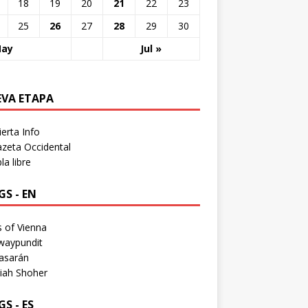
18
19
20
21
22
23
25
26
27
28
29
30
May
Jul »
EVA ETAPA
erta Info
zeta Occidental
a libre
S - EN
 of Vienna
waypundit
asarán
iah Shoher
S - ES