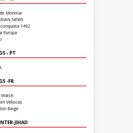
 de Monmar
BIAN NEWS
econquista 1492
a Europa
o
S - PT
L
GS -FR
a Watch
im Véliocas
lon Beige
NTER-JIHAD