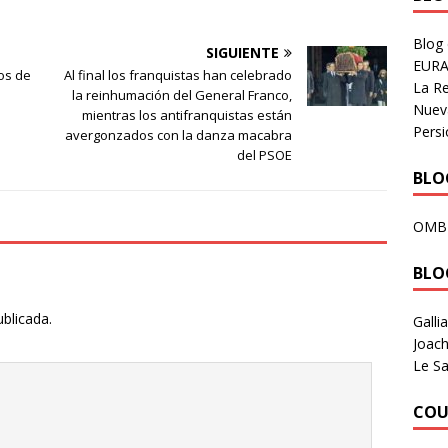
Blog
SIGUIENTE
EURA
los de
Al final los franquistas han celebrado
La R
la reinhumación del General Franco,
Nuev
mientras los antifranquistas están
Persi
avergonzados con la danza macabra
del PSOE
BLOG
OMB
BLO
ublicada.
Galli
Joach
Le Sa
COU