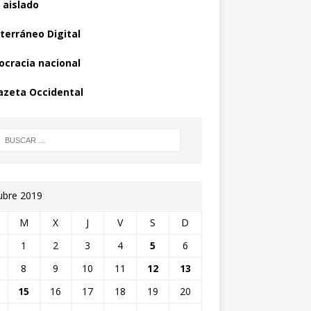
 aislado
terráneo Digital
cracia nacional
azeta Occidental
ubre 2019
M
X
J
V
S
D
1
2
3
4
5
6
8
9
10
11
12
13
15
16
17
18
19
20