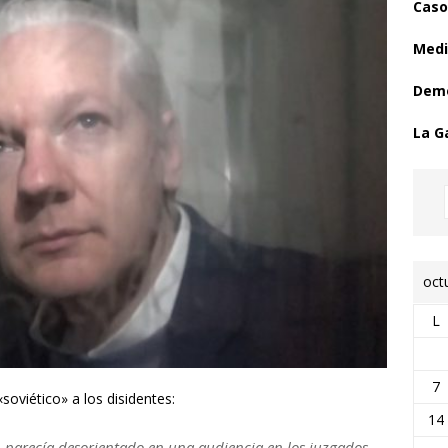
Caso
Medi
Demo
La G
oct
L
7
soviético» a los disidentes:
14
, parecía desorientado en una audiencia en los juzgados