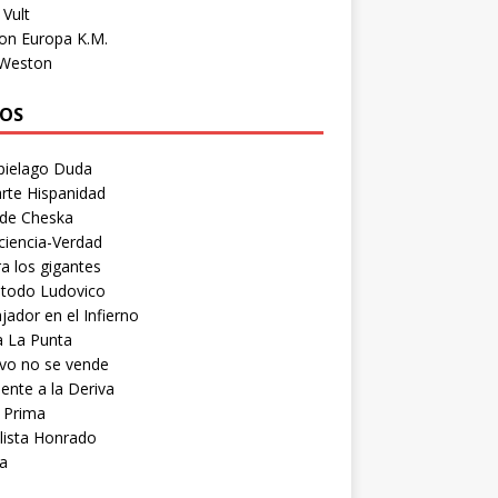
Vult
on Europa K.M.
 Weston
OS
pielago Duda
rte Hispanidad
 de Cheska
ciencia-Verdad
a los gigantes
etodo Ludovico
ador en el Infierno
a La Punta
vo no se vende
ente a la Deriva
 Prima
lista Honrado
a