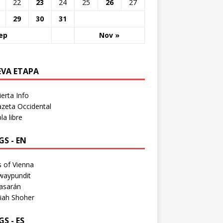
22
23
24
25
26
27
29
30
31
ep
Nov »
EVA ETAPA
erta Info
zeta Occidental
a libre
S - EN
 of Vienna
waypundit
asarán
iah Shoher
S - ES