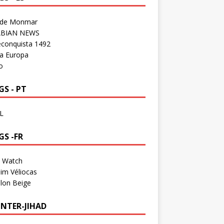
 de Monmar
BIAN NEWS
econquista 1492
a Europa
o
S - PT
L
GS -FR
a Watch
im Véliocas
lon Beige
NTER-JIHAD