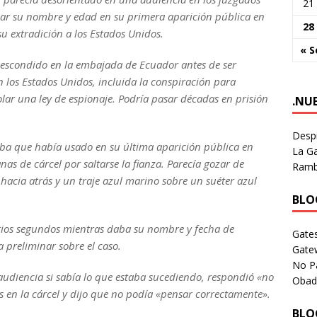
21
dar su nombre y edad en su primera aparición pública en
28
u extradición a los Estados Unidos.
« S
s escondido en la embajada de Ecuador antes de ser
n los Estados Unidos, incluida la conspiración para
lar una ley de espionaje.
Podría pasar décadas en prisión
.NU
Despi
barba que había usado en su última aparición pública en
La Ga
s de cárcel por saltarse la fianza.
Parecía gozar de
Rambl
hacia atrás y un traje azul marino sobre un suéter azul
BLOG
ios segundos mientras daba su nombre y fecha de
Gates
 preliminar sobre el caso.
Gate
No P
 audiencia si sabía lo que estaba sucediendo, respondió «no
Obad
s en la cárcel y dijo que no podía «pensar correctamente».
BLOG