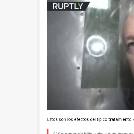
Estos son los efectos del típico tratamiento «
El fundador de WikiLeaks, Julian Assange