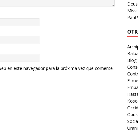
Deus 
Missi
Paul
OTR
Archi
Balua
Blog
Cons
web en este navegador para la próxima vez que comente.
Contr
El m
Embaj
Hast
Koso
Occid
Opus
Socia
Urani