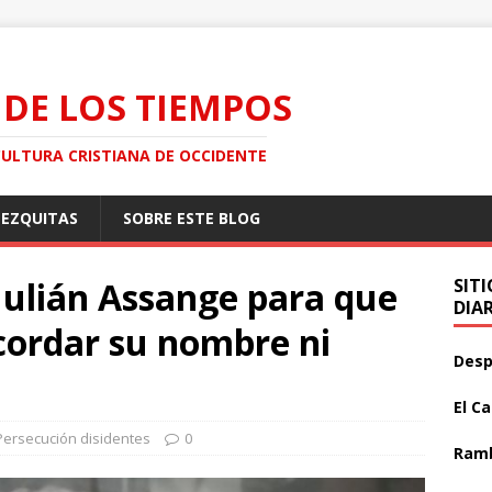
 DE LOS TIEMPOS
CULTURA CRISTIANA DE OCCIDENTE
MEZQUITAS
SOBRE ESTE BLOG
Julián Assange para que
SIT
DIA
cordar su nombre ni
Desp
El C
Persecución disidentes
0
Ramb