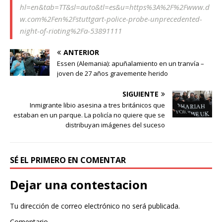
hl=en&tab=TT&sl=auto&tl=es&u=https%3A%2F%2Fwww.d
w.com%2Fen%2Fstuttgart-police-probe-unprecedented-
night-of-rioting%2Fa-53891111
ANTERIOR
Essen (Alemania): apuñalamiento en un tranvía –
joven de 27 años gravemente herido
SIGUIENTE
Inmigrante libio asesina a tres británicos que
estaban en un parque. La policía no quiere que se
distribuyan imágenes del suceso
SÉ EL PRIMERO EN COMENTAR
Dejar una contestacion
Tu dirección de correo electrónico no será publicada.
Comentario