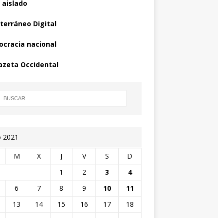
 aislado
terráneo Digital
cracia nacional
azeta Occidental
o 2021
M
X
J
V
S
D
1
2
3
4
6
7
8
9
10
11
13
14
15
16
17
18