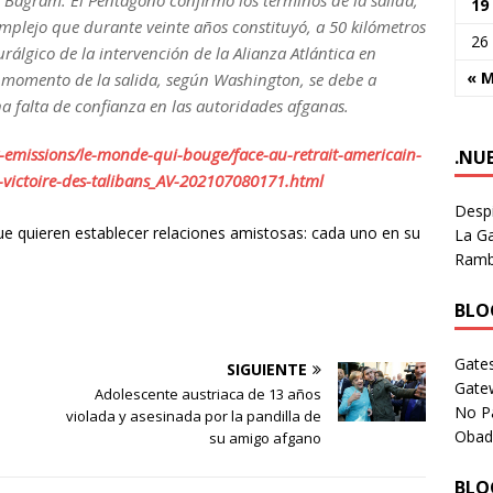
Bagram. El Pentágono confirmó los términos de la salida,
19
omplejo que durante veinte años constituyó, a 50 kilómetros
26
eurálgico de la intervención de la Alianza Atlántica en
« 
l momento de la salida, según Washington, se debe a
a falta de confianza en las autoridades afganas.
emissions/le-monde-qui-bouge/face-au-retrait-americain-
.NU
-victoire-des-talibans_AV-202107080171.html
Despi
que quieren establecer relaciones amistosas: cada uno en su
La Ga
Rambl
BLOG
Gates
SIGUIENTE
Gate
Adolescente austriaca de 13 años
No P
violada y asesinada por la pandilla de
Obad
su amigo afgano
BLOG