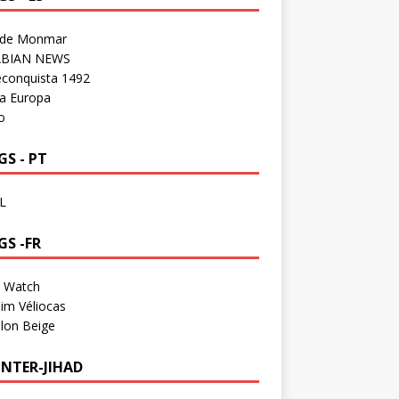
 de Monmar
BIAN NEWS
econquista 1492
a Europa
o
S - PT
L
GS -FR
a Watch
im Véliocas
lon Beige
NTER-JIHAD