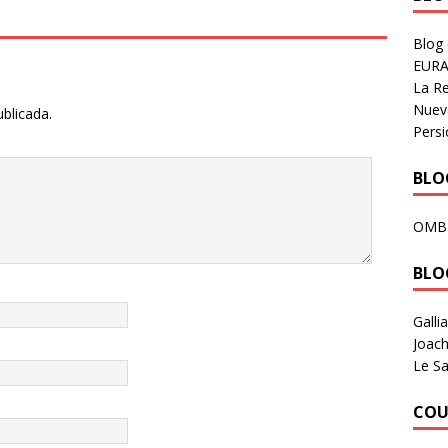
Blog
EURA
La R
Nuev
ublicada.
Persi
BLOG
OMB
BLO
Galli
Joach
Le Sa
COU