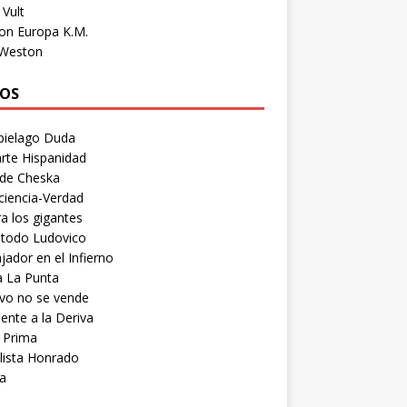
Vult
on Europa K.M.
 Weston
OS
pielago Duda
rte Hispanidad
 de Cheska
ciencia-Verdad
a los gigantes
etodo Ludovico
ador en el Infierno
a La Punta
vo no se vende
ente a la Deriva
 Prima
lista Honrado
a