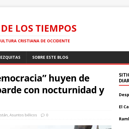
 DE LOS TIEMPOS
CULTURA CRISTIANA DE OCCIDENTE
MEZQUITAS
SOBRE ESTE BLOG
democracia” huyen de
SIT
DIA
barde con nocturnidad y
Desp
El C
istán
,
Asuntos bélicos
0
Ramb