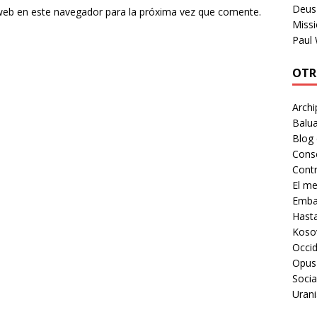
Deus 
web en este navegador para la próxima vez que comente.
Missi
Paul
OTR
Archi
Balua
Blog
Cons
Contr
El m
Embaj
Hast
Koso
Occid
Opus
Socia
Urani