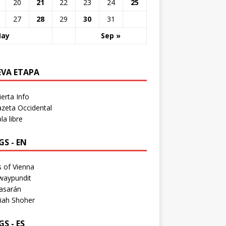
20
21
22
23
24
25
27
28
29
30
31
May
Sep »
EVA ETAPA
erta Info
zeta Occidental
a libre
S - EN
 of Vienna
waypundit
asarán
iah Shoher
S - ES