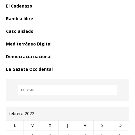
El Cadenazo
Rambla libre
Caso aislado
Mediterráneo Digital
Democracia nacional
La Gazeta Occidental
febrero 2022
L
M
X
J
V
S
D