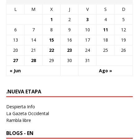
L
M
X
J
V
S
D
1
2
3
4
5
6
7
8
9
10
11
12
13
14
15
16
17
18
19
20
21
22
23
24
25
26
27
28
29
30
31
« Jun
Ago »
.NUEVA ETAPA
Despierta Info
La Gazeta Occidental
Rambla libre
BLOGS - EN