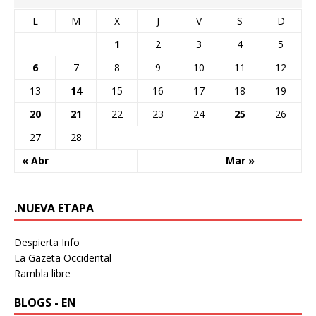
L
M
X
J
V
S
D
1
2
3
4
5
6
7
8
9
10
11
12
13
14
15
16
17
18
19
20
21
22
23
24
25
26
27
28
« Abr
Mar »
.NUEVA ETAPA
Despierta Info
La Gazeta Occidental
Rambla libre
BLOGS - EN