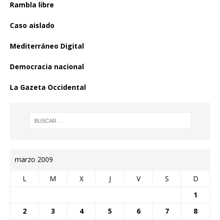
Rambla libre
Caso aislado
Mediterráneo Digital
Democracia nacional
La Gazeta Occidental
marzo 2009
L
M
X
J
V
S
D
1
2
3
4
5
6
7
8