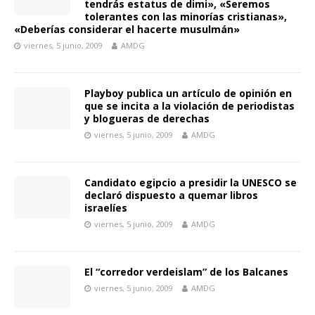
tendrás estatus de dimi», «Seremos
tolerantes con las minorías cristianas»,
«Deberías considerar el hacerte musulmán»
viernes, 5 junio, 2009
AMDG
Playboy publica un artículo de opinión en
que se incita a la violación de periodistas
y blogueras de derechas
viernes, 5 junio, 2009
AMDG
Candidato egipcio a presidir la UNESCO se
declaró dispuesto a quemar libros
israelíes
viernes, 5 junio, 2009
AMDG
El “corredor verdeislam” de los Balcanes
viernes, 5 junio, 2009
AMDG