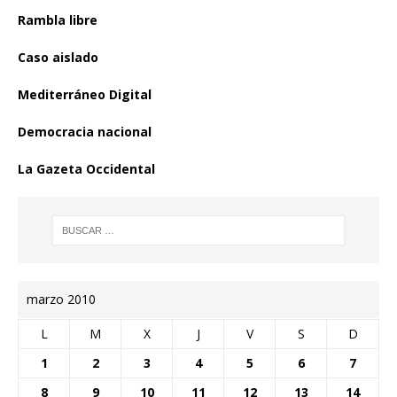
Rambla libre
Caso aislado
Mediterráneo Digital
Democracia nacional
La Gazeta Occidental
marzo 2010
L
M
X
J
V
S
D
1
2
3
4
5
6
7
8
9
10
11
12
13
14