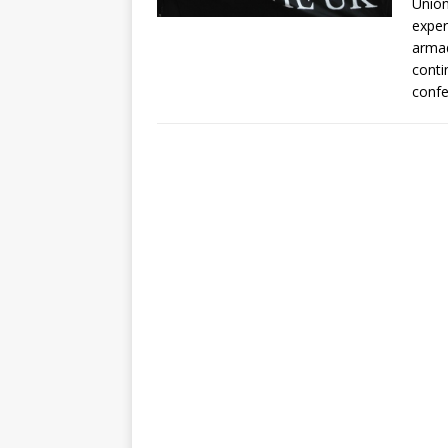
Unión
exper
armad
conti
confe