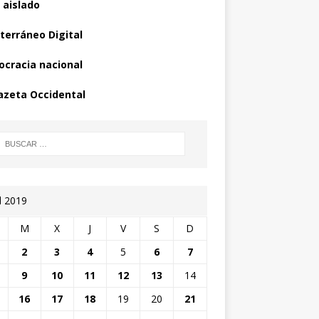
 aislado
terráneo Digital
cracia nacional
azeta Occidental
l 2019
M
X
J
V
S
D
2
3
4
5
6
7
9
10
11
12
13
14
16
17
18
19
20
21