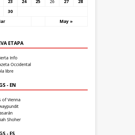
23
24
25
26
27
28
30
Mar
May »
EVA ETAPA
erta Info
zeta Occidental
a libre
S - EN
 of Vienna
waypundit
asarán
iah Shoher
S - ES