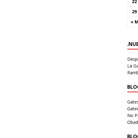
22
29
« 
.NU
Despi
La Ga
Rambl
BLOG
Gates
Gate
No P
Obad
BLOG