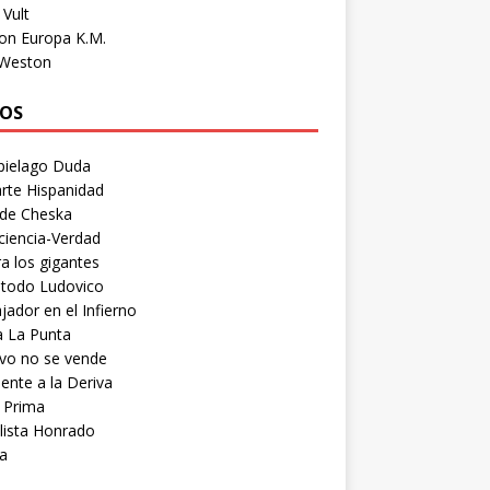
Vult
on Europa K.M.
 Weston
OS
pielago Duda
rte Hispanidad
 de Cheska
ciencia-Verdad
a los gigantes
etodo Ludovico
ador en el Infierno
a La Punta
vo no se vende
ente a la Deriva
 Prima
lista Honrado
a