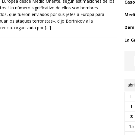
 Europea desde Medio Oriente, según estimaciones de los
Caso
tos. Un número significativo de ellos son hombres
os, que fueron enviados por sus jefes a Europa para
Medi
nuar los ataques terroristas», dijo Bortnikov a la
Demo
rencia. organizada por
[…]
La G
abri
L
1
8
15