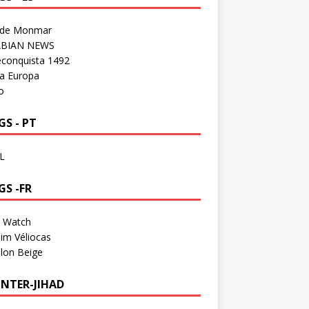
 de Monmar
BIAN NEWS
econquista 1492
a Europa
o
S - PT
L
GS -FR
a Watch
im Véliocas
lon Beige
NTER-JIHAD