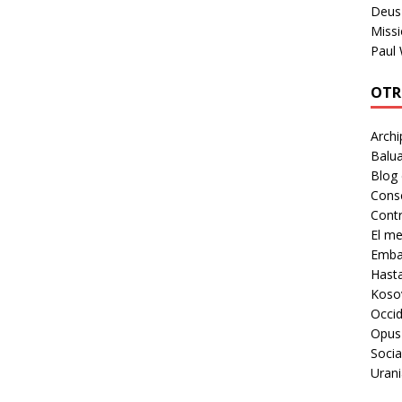
Deus 
Missi
Paul
OTR
Archi
Balua
Blog
Cons
Contr
El m
Embaj
Hast
Koso
Occid
Opus
Socia
Urani