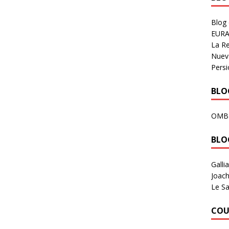
Blog
EURA
La R
Nuev
Persi
BLOG
OMB
BLO
Galli
Joach
Le Sa
COU