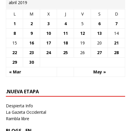
abril 2019
L
M
X
J
V
S
D
1
2
3
4
5
6
7
8
9
10
11
12
13
14
15
16
17
18
19
20
21
22
23
24
25
26
27
28
29
30
« Mar
May »
.NUEVA ETAPA
Despierta Info
La Gazeta Occidental
Rambla libre
BLOGS - EN