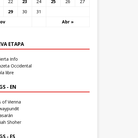
22
23
24
25
26
27
29
30
31
Nov
Abr »
EVA ETAPA
erta Info
zeta Occidental
a libre
S - EN
 of Vienna
waypundit
asarán
iah Shoher
S - ES