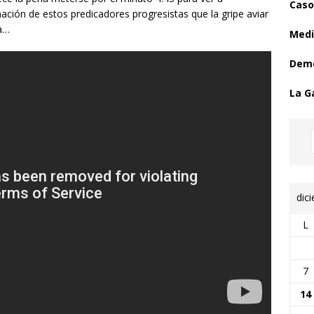
Caso
ción de estos predicadores progresistas que la gripe aviar
ia…
Medi
Demo
La G
dic
L
7
14