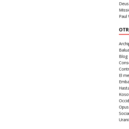
Deus 
Missi
Paul
OTR
Archi
Balua
Blog
Cons
Contr
El m
Embaj
Hast
Koso
Occid
Opus
Socia
Urani