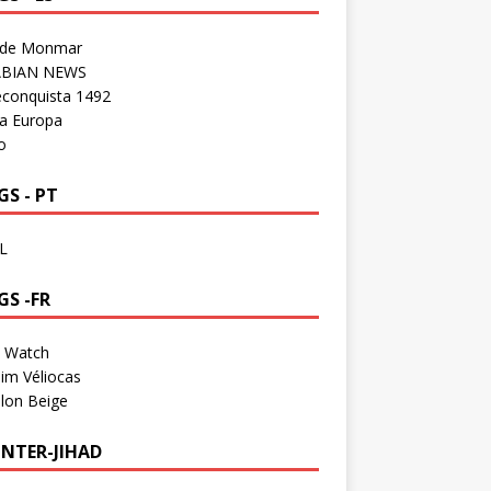
 de Monmar
BIAN NEWS
econquista 1492
a Europa
o
S - PT
L
GS -FR
a Watch
im Véliocas
lon Beige
NTER-JIHAD