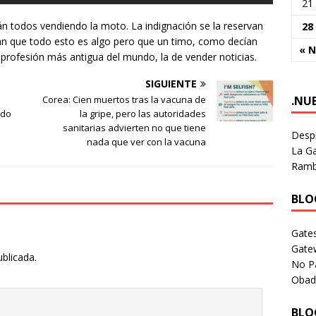
21
stán todos vendiendo la moto. La indignación se la reservan
28
san que todo esto es algo pero que un timo, como decían
« 
 profesión más antigua del mundo, la de vender noticias.
SIGUIENTE
.NU
Corea: Cien muertos tras la vacuna de
ado
la gripe, pero las autoridades
sanitarias advierten no que tiene
Despi
nada que ver con la vacuna
La Ga
Rambl
BLOG
Gates
Gate
ublicada.
No P
Obad
BLOG