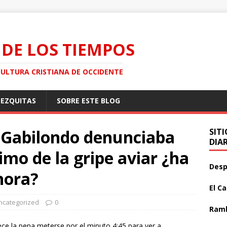
 DE LOS TIEMPOS
CULTURA CRISTIANA DE OCCIDENTE
MEZQUITAS
SOBRE ESTE BLOG
 Gabilondo denunciaba
SIT
DIA
imo de la gripe aviar ¿ha
Desp
hora?
El C
ncategorized
0
Ramb
ce la pena meterse por el minuto 4:45 para ver a