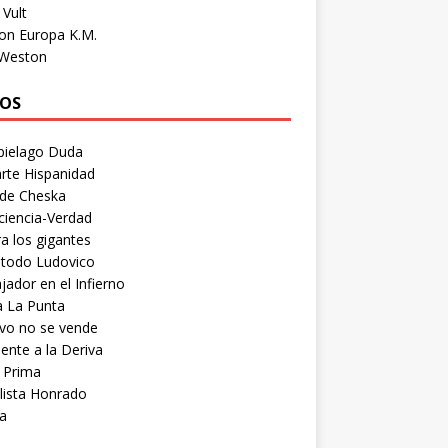
Vult
on Europa K.M.
 Weston
OS
pielago Duda
rte Hispanidad
 de Cheska
ciencia-Verdad
a los gigantes
etodo Ludovico
ador en el Infierno
a La Punta
vo no se vende
ente a la Deriva
 Prima
lista Honrado
a