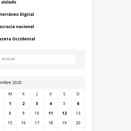
 aislado
terráneo Digital
cracia nacional
azeta Occidental
iembre 2020
M
X
J
V
S
D
1
2
3
4
5
6
8
9
10
11
12
13
15
16
17
18
19
20