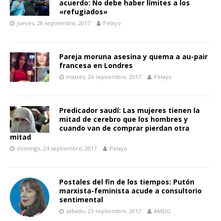
acuerdo: No debe haber límites a los
«refugiados»
jueves, 28 septiembre, 2017
Pelayo
Pareja moruna asesina y quema a au-pair
francesa en Londres
martes, 26 septiembre, 2017
Pelayo
Predicador saudí: Las mujeres tienen la
mitad de cerebro que los hombres y
cuando van de comprar pierdan otra
mitad
domingo, 24 septiembre, 2017
Pelayo
Postales del fin de los tiempos: Putón
marxista-feminista acude a consultorio
sentimental
sábado, 23 septiembre, 2017
AMDG