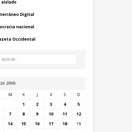
 aislado
terráneo Digital
cracia nacional
azeta Occidental
zo 2006
M
X
J
V
S
D
1
2
3
4
5
7
8
9
10
11
12
14
15
16
17
18
19