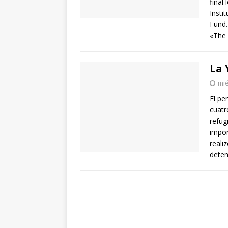
final
Insti
Fund.
«The 
La 
mié
El pe
cuatr
refug
impor
reali
dete