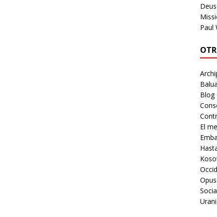
Deus 
Missi
Paul
OTR
Archi
Balua
Blog
Cons
Contr
El m
Embaj
Hast
Koso
Occid
Opus
Socia
Urani