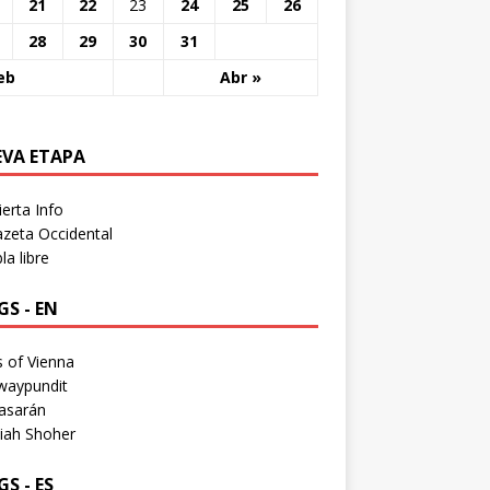
21
22
23
24
25
26
28
29
30
31
eb
Abr »
EVA ETAPA
erta Info
zeta Occidental
a libre
S - EN
 of Vienna
waypundit
asarán
iah Shoher
S - ES