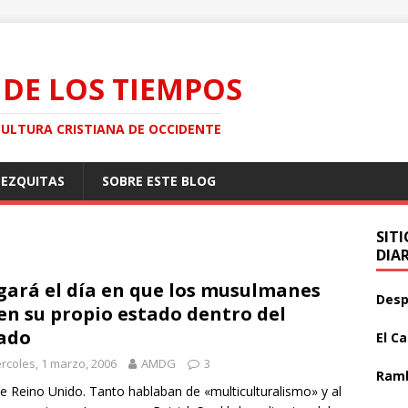
 DE LOS TIEMPOS
CULTURA CRISTIANA DE OCCIDENTE
MEZQUITAS
SOBRE ESTE BLOG
SIT
DIA
gará el día en que los musulmanes
Desp
en su propio estado dentro del
ado
El C
rcoles, 1 marzo, 2006
AMDG
3
Ramb
e Reino Unido. Tanto hablaban de «multiculturalismo» y al