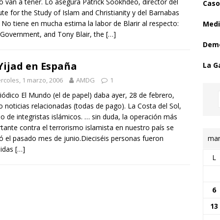
 lo van a tener. Lo asegura Patrick Sookhdeo, director del
Caso
tute for the Study of Islam and Christianity y del Barnabas
 No tiene en mucha estima la labor de Blarir al respecto:
Medi
Government, and Tony Blair, the
[…]
Demo
Yijad en España
La G
rcoles, 1 marzo, 2006
AMDG
1
riódico El Mundo (el de papel) daba ayer, 28 de febrero,
o noticias relacionadas (todas de pago). La Costa del Sol,
io de integristas islámicos. … sin duda, la operación más
tante contra el terrorismo islamista en nuestro país se
mar
zó el pasado mes de junio.Dieciséis personas fueron
nidas
[…]
L
6
13