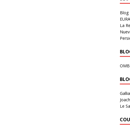
Blog
EURA
La R
Nuev
Persi
BLOG
OMB
BLO
Galli
Joach
Le Sa
COU