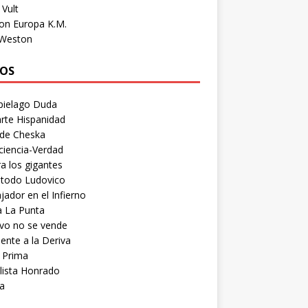
Vult
on Europa K.M.
 Weston
OS
pielago Duda
rte Hispanidad
 de Cheska
ciencia-Verdad
a los gigantes
etodo Ludovico
ador en el Infierno
a La Punta
vo no se vende
ente a la Deriva
 Prima
lista Honrado
a