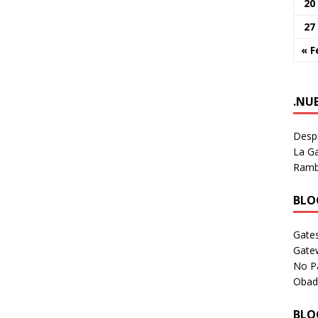
20
27
« F
.NU
Despi
La Ga
Rambl
BLOG
Gates
Gate
No P
Obad
BLOG