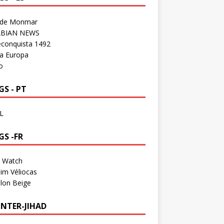
 de Monmar
BIAN NEWS
econquista 1492
a Europa
o
S - PT
L
GS -FR
a Watch
im Véliocas
lon Beige
NTER-JIHAD