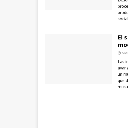
proce
produ
socia
El 
mo
vie
Las i
avanz
un mu
que d
musul