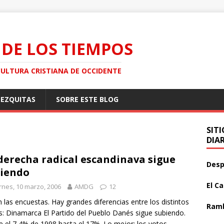
 DE LOS TIEMPOS
CULTURA CRISTIANA DE OCCIDENTE
MEZQUITAS
SOBRE ESTE BLOG
SIT
DIA
derecha radical escandinava sigue
Desp
iendo
El C
rnes, 10 marzo, 2006
AMDG
12
 las encuestas. Hay grandes diferencias entre los distintos
Ramb
s: Dinamarca El Partido del Pueblo Danés sigue subiendo.
 el 7,4% de 1998 hasta el 17%. Lo mejor: los votos