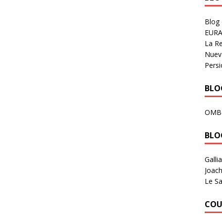
Blog
EURA
La R
Nuev
Persi
BLOG
OMB
BLO
Galli
Joach
Le Sa
COU