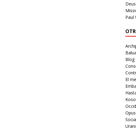
Deus 
Missi
Paul
OTR
Archi
Balua
Blog
Cons
Contr
El m
Embaj
Hast
Koso
Occid
Opus
Socia
Urani