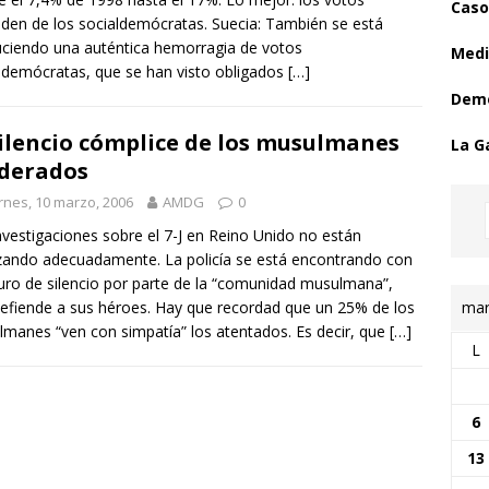
Caso
den de los socialdemócratas. Suecia: También se está
ciendo una auténtica hemorragia de votos
Medi
ldemócratas, que se han visto obligados
[…]
Demo
silencio cómplice de los musulmanes
La G
derados
rnes, 10 marzo, 2006
AMDG
0
nvestigaciones sobre el 7-J en Reino Unido no están
ando adecuadamente. La policía se está encontrando con
ro de silencio por parte de la “comunidad musulmana”,
mar
efiende a sus héroes. Hay que recordad que un 25% de los
manes “ven con simpatía” los atentados. Es decir, que
[…]
L
6
13