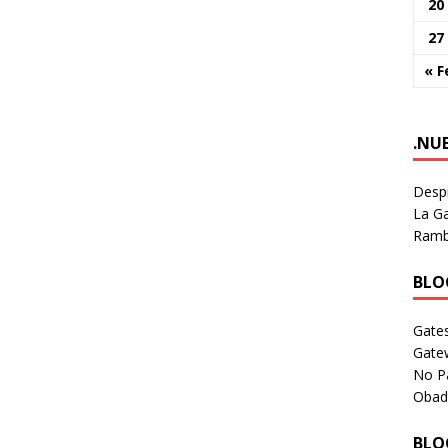
20
27
« F
.NU
Despi
La Ga
Rambl
BLOG
Gates
Gate
No P
Obad
BLOG