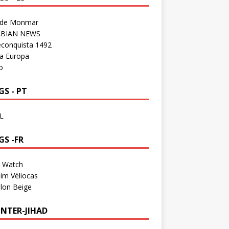
 de Monmar
BIAN NEWS
econquista 1492
a Europa
o
S - PT
L
GS -FR
a Watch
im Véliocas
lon Beige
NTER-JIHAD