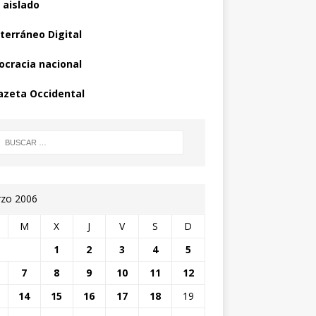
 aislado
terráneo Digital
cracia nacional
azeta Occidental
zo 2006
M
X
J
V
S
D
1
2
3
4
5
7
8
9
10
11
12
14
15
16
17
18
19