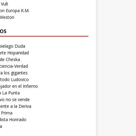
Vult
on Europa K.M.
 Weston
OS
pielago Duda
rte Hispanidad
 de Cheska
ciencia-Verdad
a los gigantes
etodo Ludovico
ador en el Infierno
a La Punta
vo no se vende
ente a la Deriva
 Prima
lista Honrado
a