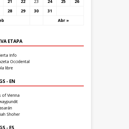
21
22
23
24
25
26
28
29
30
31
eb
Abr »
EVA ETAPA
erta Info
zeta Occidental
a libre
S - EN
 of Vienna
waypundit
asarán
iah Shoher
S - ES