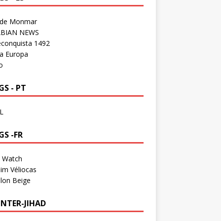
 de Monmar
BIAN NEWS
econquista 1492
a Europa
o
S - PT
L
GS -FR
a Watch
im Véliocas
lon Beige
NTER-JIHAD