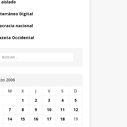
 aislado
terráneo Digital
cracia nacional
azeta Occidental
zo 2006
M
X
J
V
S
D
1
2
3
4
5
7
8
9
10
11
12
14
15
16
17
18
19