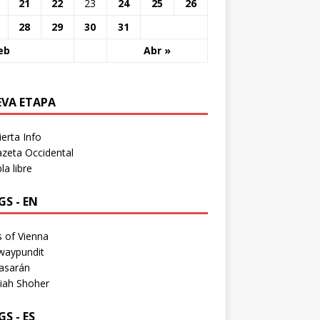
21
22
23
24
25
26
28
29
30
31
eb
Abr »
EVA ETAPA
erta Info
zeta Occidental
a libre
S - EN
 of Vienna
waypundit
asarán
iah Shoher
S - ES