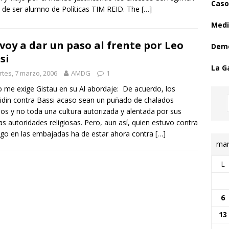
Caso
 de ser alumno de Políticas TIM REID. The
[…]
Medi
voy a dar un paso al frente por Leo
Demo
si
La G
tes, 7 marzo, 2006
AMDG
1
me exige Gistau en su Al abordaje: De acuerdo, los
din contra Bassi acaso sean un puñado de chalados
dos y no toda una cultura autorizada y alentada por sus
as autoridades religiosas. Pero, aun así, quien estuvo contra
ego en las embajadas ha de estar ahora contra
[…]
mar
L
6
13