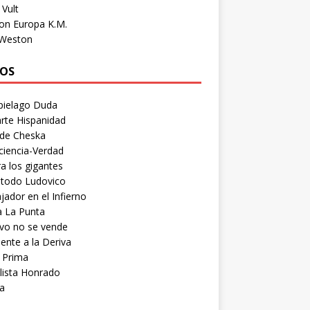
Vult
on Europa K.M.
 Weston
OS
pielago Duda
rte Hispanidad
 de Cheska
ciencia-Verdad
a los gigantes
etodo Ludovico
ador en el Infierno
a La Punta
vo no se vende
ente a la Deriva
 Prima
lista Honrado
a