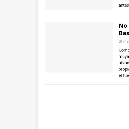
antes
No 
Bas
mar
Como 
muyai
aisla
propi
el fu