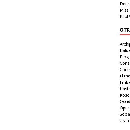
Deus 
Missi
Paul
OTR
Archi
Balua
Blog
Cons
Contr
El m
Embaj
Hast
Koso
Occid
Opus
Socia
Urani