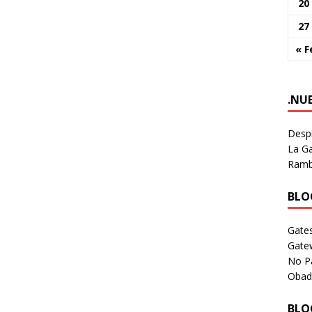
20
27
« F
.NU
Despi
La Ga
Rambl
BLOG
Gates
Gate
No P
Obad
BLOG