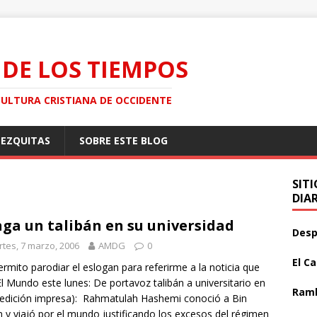
 DE LOS TIEMPOS
CULTURA CRISTIANA DE OCCIDENTE
MEZQUITAS
SOBRE ESTE BLOG
SIT
DIA
ga un talibán en su universidad
Desp
tes, 7 marzo, 2006
AMDG
0
El C
rmito parodiar el eslogan para referirme a la noticia que
El Mundo este lunes: De portavoz talibán a universitario en
Ramb
(edición impresa): Rahmatulah Hashemi conoció a Bin
 y viajó por el mundo justificando los excesos del régimen