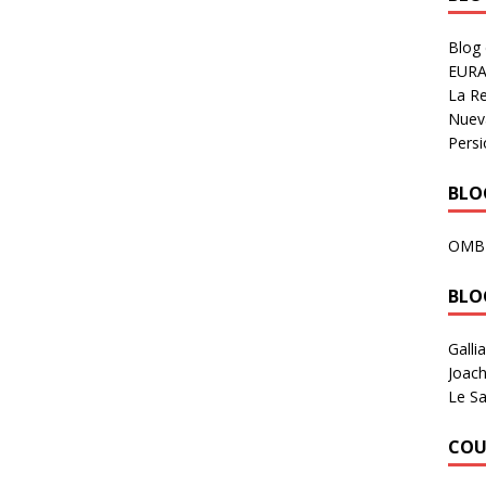
Blog
EURA
La R
Nuev
Persi
BLOG
OMB
BLO
Galli
Joach
Le Sa
COU