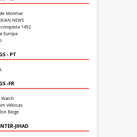
 de Monmar
BIAN NEWS
econquista 1492
a Europa
o
S - PT
L
GS -FR
a Watch
im Véliocas
lon Beige
NTER-JIHAD