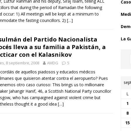
r, Lutfur Rahman and his deputy, Siraj Islam, telling ALL
Caso
illors that during the period of Ramadan the following
d occur: 1) All meetings will be kept at a minimum to
Medi
modate the fasting councillors. 2)
[…]
Demo
ulmán del Partido Nacionalista
La G
océs lleva a su familia a Pakistán, a
cticar con el Kalasnikov
es, 8 septiembre, 2008
AMDG
5
cordáis de aquellos piadosos y educados médicos
manes que quisieron atentar contra el aeropuerto? Pues
sep
tenemos otro caso curioso: This brings us to millionaire
ker Jahangir Hanif, 46, a Scottish National Party councillor
L
asgow, who has campaigned against violent crime but
1
theless thought it a good idea
[…]
8
15