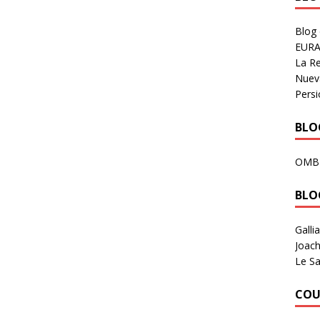
Blog
EURA
La R
Nuev
Persi
BLOG
OMB
BLO
Galli
Joach
Le Sa
COU