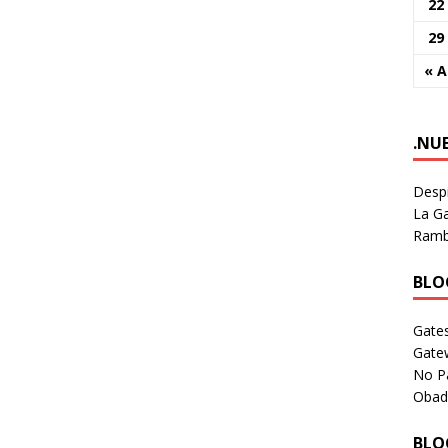
22
29
« 
.NU
Despi
La Ga
Rambl
BLOG
Gates
Gate
No P
Obad
BLOG