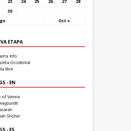
23
24
25
26
27
28
30
Ago
Oct »
EVA ETAPA
erta Info
zeta Occidental
a libre
S - EN
 of Vienna
waypundit
asarán
iah Shoher
S - ES