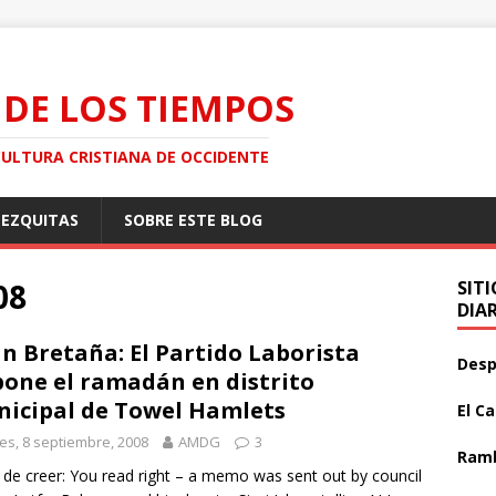
 DE LOS TIEMPOS
CULTURA CRISTIANA DE OCCIDENTE
MEZQUITAS
SOBRE ESTE BLOG
08
SIT
DIA
n Bretaña: El Partido Laborista
Desp
one el ramadán en distrito
icipal de Towel Hamlets
El C
es, 8 septiembre, 2008
AMDG
3
Ramb
il de creer: You read right – a memo was sent out by council