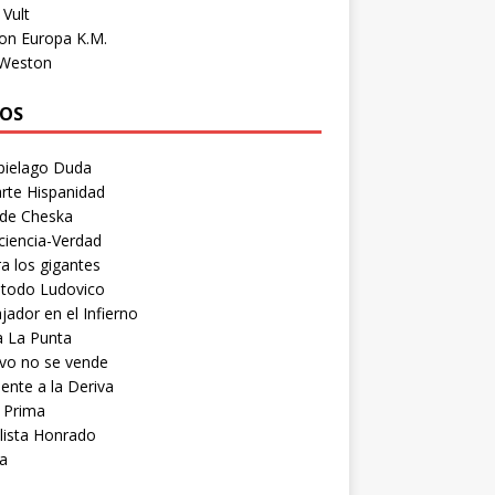
Vult
on Europa K.M.
 Weston
OS
pielago Duda
rte Hispanidad
 de Cheska
ciencia-Verdad
a los gigantes
etodo Ludovico
ador en el Infierno
a La Punta
vo no se vende
ente a la Deriva
 Prima
lista Honrado
a