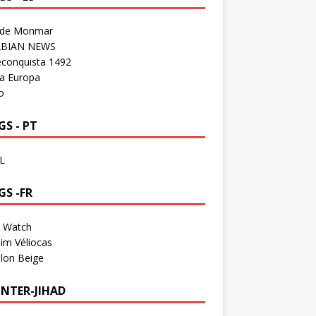
 de Monmar
BIAN NEWS
econquista 1492
a Europa
o
S - PT
L
GS -FR
a Watch
im Véliocas
lon Beige
NTER-JIHAD