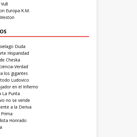
Vult
on Europa K.M.
 Weston
OS
pielago Duda
rte Hispanidad
 de Cheska
ciencia-Verdad
a los gigantes
etodo Ludovico
ador en el Infierno
a La Punta
vo no se vende
ente a la Deriva
 Prima
lista Honrado
a