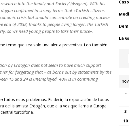
Caso
 research into the family and Society’ (Asagem). With his
 Erdogan confirmed in strong terms that «Turkish citizens
Medi
conomic crisis but should concentrate on creating nuclear
the end of 2038, thanks to people living longer, the Turkish
Demo
erly, so we need young people to take their place».
La G
 me temo que sea solo una alerta preventiva. Leo también
ation by Erdogan does not seem to have much support
ier for forgetting that – as borne out by statements by the
een 15 and 24 is unemployed, 40% is in continuing
nov
L
ón
todos esos problemas. Es decir, la exportación de todos
 del islamista Erdogán, que a la vez que llama a Europa
3
 central turcófona.
10