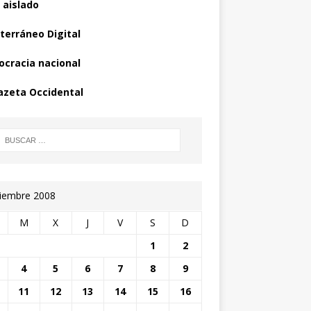
 aislado
terráneo Digital
cracia nacional
azeta Occidental
iembre 2008
M
X
J
V
S
D
1
2
4
5
6
7
8
9
11
12
13
14
15
16