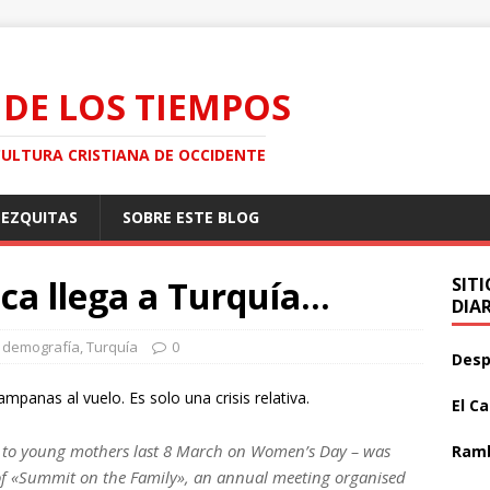
 DE LOS TIEMPOS
CULTURA CRISTIANA DE OCCIDENTE
MEZQUITAS
SOBRE ESTE BLOG
ica llega a Turquía…
SIT
DIA
demografía
,
Turquía
0
Desp
mpanas al vuelo. Es solo una crisis relativa.
El C
e to young mothers last 8 March on Women’s Day – was
Ramb
 of «Summit on the Family», an annual meeting organised