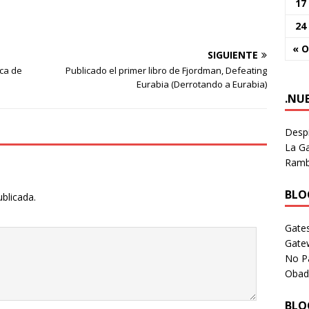
17
24
« O
SIGUIENTE
ica de
Publicado el primer libro de Fjordman, Defeating
Eurabia (Derrotando a Eurabia)
.NU
Despi
La Ga
Rambl
BLOG
ublicada.
Gates
Gate
No P
Obad
BLOG