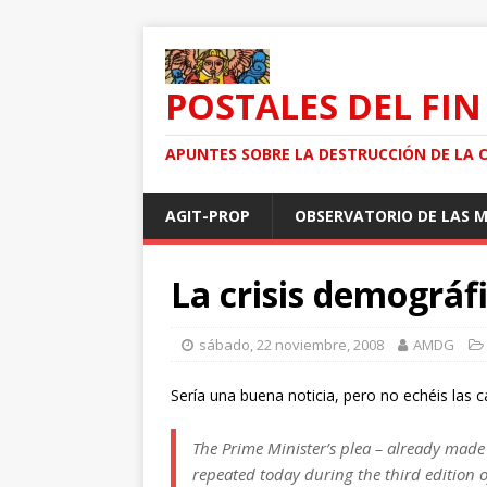
POSTALES DEL FIN
APUNTES SOBRE LA DESTRUCCIÓN DE LA 
AGIT-PROP
OBSERVATORIO DE LAS 
La crisis demográf
sábado, 22 noviembre, 2008
AMDG
Sería una buena noticia, pero no echéis las ca
The Prime Minister’s plea – already mad
repeated today during the third edition