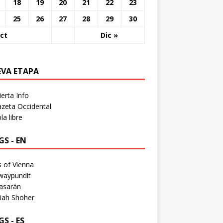
18
19
20
21
22
23
25
26
27
28
29
30
ct
Dic »
EVA ETAPA
erta Info
zeta Occidental
a libre
S - EN
 of Vienna
waypundit
asarán
iah Shoher
S - ES