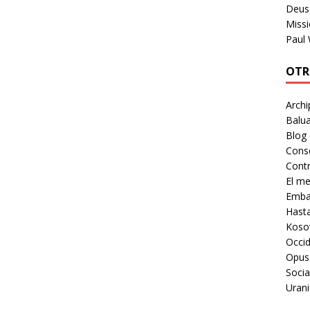
Deus 
Missi
Paul
OTR
Archi
Balua
Blog
Cons
Contr
El m
Embaj
Hast
Koso
Occid
Opus
Socia
Urani