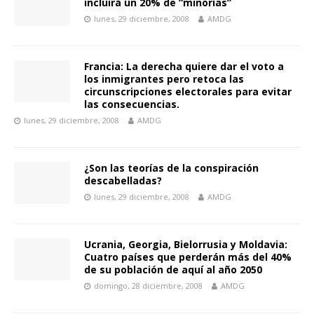
incluirá un 20% de “minorías”
lunes, 29 diciembre, 2008
AMDG
Francia: La derecha quiere dar el voto a
los inmigrantes pero retoca las
circunscripciones electorales para evitar
las consecuencias.
lunes, 29 diciembre, 2008
AMDG
¿Son las teorías de la conspiración
descabelladas?
lunes, 29 diciembre, 2008
AMDG
Ucrania, Georgia, Bielorrusia y Moldavia:
Cuatro países que perderán más del 40%
de su población de aquí al año 2050
domingo, 28 diciembre, 2008
AMDG