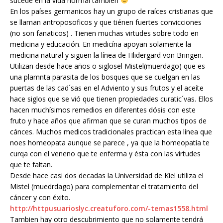
sucede en la vida normal tambien
En los países germanicos hay un grupo de raíces cristianas que
se llaman antroposoficos y que tiénen fuertes convicciones
(no son fanaticos) . Tienen muchas virtudes sobre todo en
medicina y educación. En medicína apoyan solamente la
medicina natural y siguen la línea de Hlidergard von Bringen.
Utilizan desde hace años o siglosel Mistel(muerdago) que es
una plamnta parasita de los bosques que se cuelgan en las
puertas de las cad´sas en el Adviento y sus frutos y el aceíte
hace siglos que se vió que tienen propiedades curatic´vas. Ellos
hacen muchísimos remedios en diferentes dósis con este
fruto y hace años que afirman que se curan muchos tipos de
cánces. Muchos medicos tradicionales practican esta línea que
noes homeopata aunque se parece , ya que la homeopatía te
curqa con el veneno que te enferma y ésta con las virtudes
que te faltan.
Desde hace casi dos decadas la Universidad de Kiel utiliza el
Mistel (muedrdago) para complementar el tratamiento del
cáncer y con éxito.
http://httpusuarioslyc.creatuforo.com/-temas1558.html
Tambien hay otro descubrimiento que no solamente tendrá