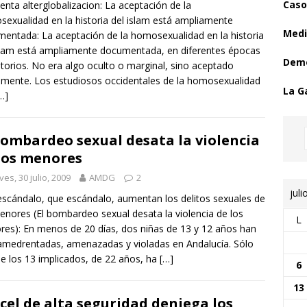
Caso
enta alterglobalizacion: La aceptación de la
exualidad en la historia del islam está ampliamente
Medi
entada: La aceptación de la homosexualidad en la historia
slam está ampliamente documentada, en diferentes épocas
Demo
ritorios. No era algo oculto o marginal, sino aceptado
lmente. Los estudiosos occidentales de la homosexualidad
La G
…]
bombardeo sexual desata la violencia
los menores
ves, 30 julio, 2009
AMDG
2
juli
scándalo, que escándalo, aumentan los delitos sexuales de
enores (El bombardeo sexual desata la violencia de los
L
es): En menos de 20 días, dos niñas de 13 y 12 años han
amedrentadas, amenazadas y violadas en Andalucía. Sólo
e los 13 implicados, de 22 años, ha
[…]
6
13
cel de alta seguridad deniega los