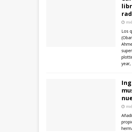
lib
rad
mié
Los q
(Oba
Ahmed
super
plott
year
Ing
mus
nue
mié
Añadi
propi
herma