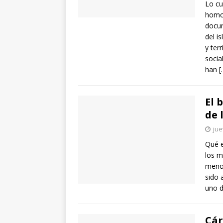
Lo cu
homos
docum
del i
y ter
socia
han
[
El 
de 
jue
Qué e
los m
menor
sido 
uno d
Cár