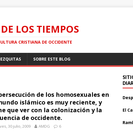
 DE LOS TIEMPOS
CULTURA CRISTIANA DE OCCIDENTE
MEZQUITAS
SOBRE ESTE BLOG
SIT
DIA
persecución de los homosexuales en
Desp
mundo islámico es muy reciente, y
ne que ver con la colonización y la
El C
luencia de occidente.
Ramb
ves, 30 julio, 2009
AMDG
6