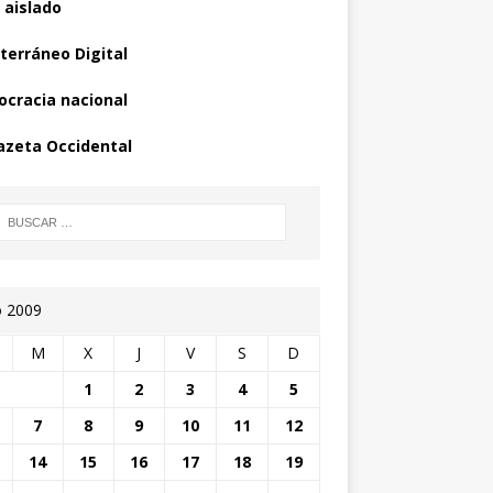
 aislado
terráneo Digital
cracia nacional
azeta Occidental
o 2009
M
X
J
V
S
D
1
2
3
4
5
7
8
9
10
11
12
14
15
16
17
18
19