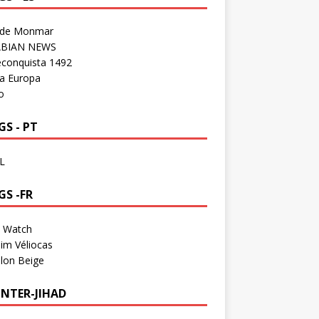
 de Monmar
BIAN NEWS
econquista 1492
a Europa
o
S - PT
L
GS -FR
a Watch
im Véliocas
lon Beige
NTER-JIHAD