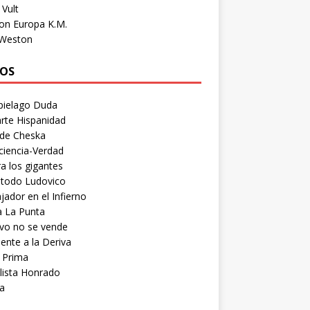
Vult
on Europa K.M.
 Weston
OS
pielago Duda
rte Hispanidad
 de Cheska
ciencia-Verdad
a los gigantes
etodo Ludovico
ador en el Infierno
a La Punta
vo no se vende
ente a la Deriva
 Prima
lista Honrado
a