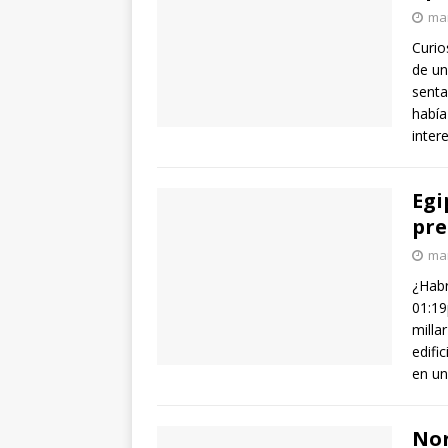
mar
Curio
de un
senta
había
inter
Egi
pre
mar
¿Habr
01:19
milla
edifi
en un
Nor