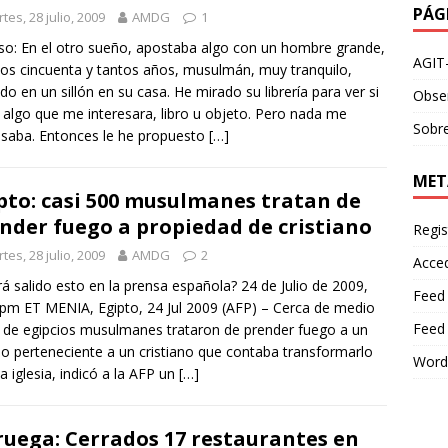
PÁG
tes, 28 julio, 2009
AMDG
1
so: En el otro sueño, apostaba algo con un hombre grande,
AGIT
os cincuenta y tantos años, musulmán, muy tranquilo,
do en un sillón en su casa. He mirado su librería para ver si
Obser
 algo que me interesara, libro u objeto. Pero nada me
Sobre
esaba. Entonces le he propuesto
[…]
MET
pto: casi 500 musulmanes tratan de
nder fuego a propiedad de cristiano
Regis
tes, 28 julio, 2009
AMDG
2
Acce
á salido esto en la prensa española? 24 de Julio de 2009,
Feed
pm ET MENIA, Egipto, 24 Jul 2009 (AFP) – Cerca de medio
Feed
r de egipcios musulmanes trataron de prender fuego a un
cio perteneciente a un cristiano que contaba transformarlo
Word
a iglesia, indicó a la AFP un
[…]
uega: Cerrados 17 restaurantes en