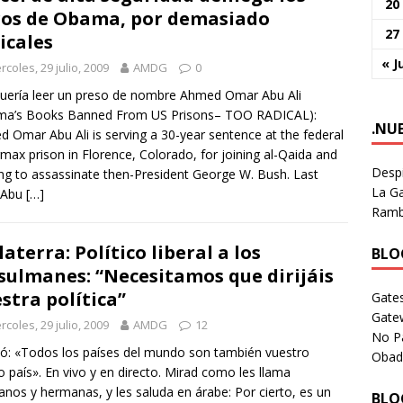
20
ros de Obama, por demasiado
27
icales
« J
rcoles, 29 julio, 2009
AMDG
0
uería leer un preso de nombre Ahmed Omar Abu Ali
ma’s Books Banned From US Prisons– TOO RADICAL):
.NU
 Omar Abu Ali is serving a 30-year sentence at the federal
max prison in Florence, Colorado, for joining al-Qaida and
Despi
ing to assassinate then-President George W. Bush. Last
La Ga
, Abu
[…]
Rambl
laterra: Político liberal a los
BLOG
ulmanes: “Necesitamos que dirijáis
stra política”
Gates
Gate
rcoles, 29 julio, 2009
AMDG
12
No P
ó: «Todos los países del mundo son también vuestro
Obad
o país». En vivo y en directo. Mirad como les llama
nos y hermanas, y les saluda en árabe: Por cierto, es un
BLOG