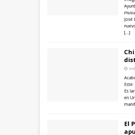
Ayunt
musul
José 
nuevo
[…]
Chi
dis
mié
Acabo
Este:
Es la
en Ur
manif
El 
apu