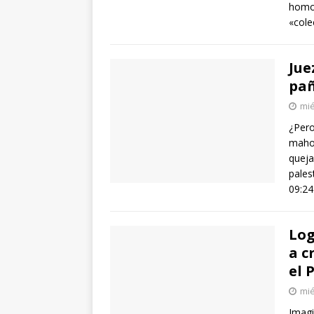
homos
«cole
Jue
pañ
mié
¿Pero
mahom
queja
pales
09:2
Log
a c
el 
mié
Imagi