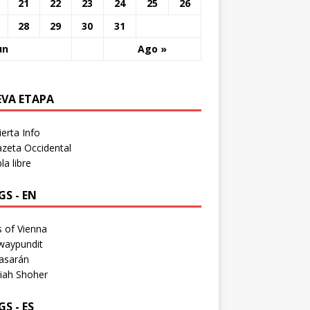
21
22
23
24
25
26
28
29
30
31
un
Ago »
EVA ETAPA
erta Info
zeta Occidental
a libre
S - EN
 of Vienna
waypundit
asarán
iah Shoher
S - ES