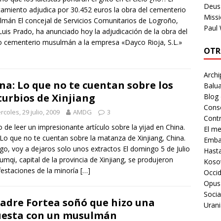
Deus 
amiento adjudica por 30.452 euros la obra del cementerio
Missi
mán El concejal de Servicios Comunitarios de Logroño,
Paul
Luis Prado, ha anunciado hoy la adjudicación de la obra del
 cementerio musulmán a la empresa «Dayco Rioja, S.L.»
OTR
Archi
na: Lo que no te cuentan sobre los
Balua
turbios de Xinjiang
Blog
Cons
rcoles, 29 julio, 2009
AMDG
3
Contr
 de leer un impresionante artículo sobre la yijad en China.
El m
 Lo que no te cuentan sobre la matanza de Xinjiang, China.
Embaj
rgo, voy a dejaros solo unos extractos El domingo 5 de Julio
Hast
umqi, capital de la provincia de Xinjiang, se produjeron
Koso
estaciones de la minoría
[…]
Occid
Opus
Socia
Padre Fortea soñó que hizo una
Urani
esta con un musulmán