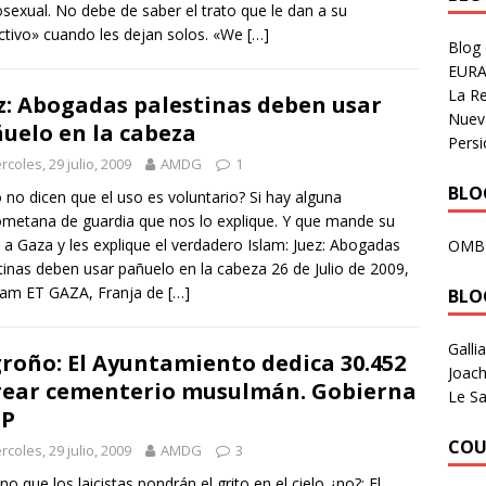
exual. No debe de saber el trato que le dan a su
ctivo» cuando les dejan solos. «We
[…]
Blog
EURA
La R
z: Abogadas palestinas deben usar
Nuev
uelo en la cabeza
Persi
rcoles, 29 julio, 2009
AMDG
1
BLOG
 no dicen que el uso es voluntario? Si hay alguna
etana de guardia que nos lo explique. Y que mande su
 a Gaza y les explique el verdadero Islam: Juez: Abogadas
OMB
tinas deben usar pañuelo en la cabeza 26 de Julio de 2009,
4am ET GAZA, Franja de
[…]
BLO
Galli
roño: El Ayuntamiento dedica 30.452
Joach
rear cementerio musulmán. Gobierna
Le Sa
PP
COU
rcoles, 29 julio, 2009
AMDG
3
no que los laicistas pondrán el grito en el cielo ¿no?: El