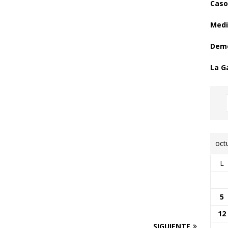
Caso
Medi
Demo
La G
oct
L
5
12
SIGUIENTE