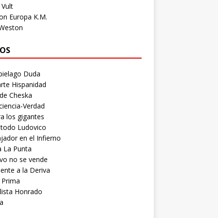
Vult
on Europa K.M.
 Weston
OS
pielago Duda
rte Hispanidad
 de Cheska
ciencia-Verdad
a los gigantes
etodo Ludovico
ador en el Infierno
a La Punta
vo no se vende
ente a la Deriva
 Prima
lista Honrado
a