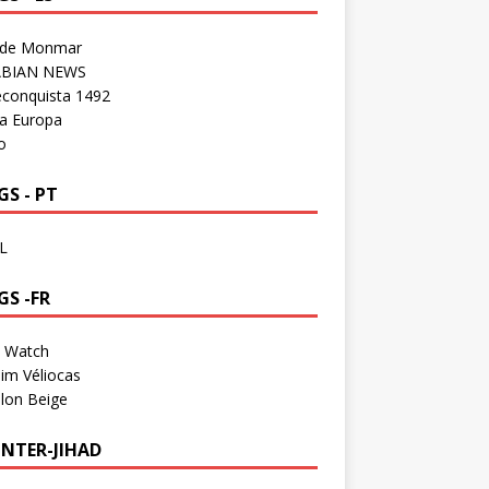
 de Monmar
BIAN NEWS
econquista 1492
a Europa
o
S - PT
L
GS -FR
a Watch
im Véliocas
lon Beige
NTER-JIHAD