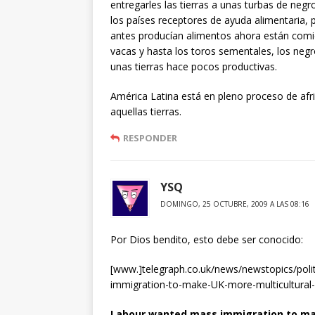
entregarles las tierras a unas turbas de neg
los países receptores de ayuda alimentaria, 
antes producían alimentos ahora están comi
vacas y hasta los toros sementales, los neg
unas tierras hace pocos productivas.
América Latina está en pleno proceso de af
aquellas tierras.
RESPONDER
YSQ
DOMINGO, 25 OCTUBRE, 2009 A LAS 08:16
Por Dios bendito, esto debe ser conocido:
[www.]telegraph.co.uk/news/newstopics/pol
immigration-to-make-UK-more-multicultural-
Labour wanted mass immigration to mak