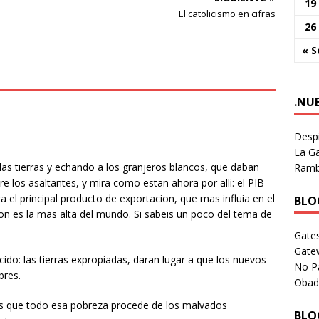
19
El catolicismo en cifras
26
« S
.NU
Despi
La Ga
s tierras y echando a los granjeros blancos, que daban
Rambl
tre los asaltantes, y mira como estan ahora por alli: el PIB
el principal producto de exportacion, que mas influia en el
BLOG
ion es la mas alta del mundo. Si sabeis un poco del tema de
Gates
Gate
do: las tierras expropiadas, daran lugar a que los nuevos
No P
bres.
Obad
nos que todo esa pobreza procede de los malvados
BLOG