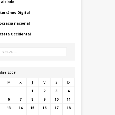
 aislado
terráneo Digital
cracia nacional
azeta Occidental
ubre 2009
M
X
J
V
S
D
1
2
3
4
6
7
8
9
10
11
13
14
15
16
17
18