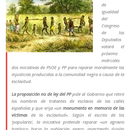
de
Igualdad
del
Congreso
de los
Diputados
votará el
próximo
miércoles
dos iniciativas de PSOE y PP para reparar moralmente las
injusticias producidas a la comunidad negra a causa de la
esclavitud.
La proposición no de ley del PP
pide al Gobierno que retire
los nombres de tratantes de esclavos de las calles
españolas y que erija «un
monumento en memoria de las
víctimas
de la esclavitud». Según el escrito de los
‘populares’, la iniciativa pretende reparar «un agravio
histórico hacia la población negra, inyectando ilusión