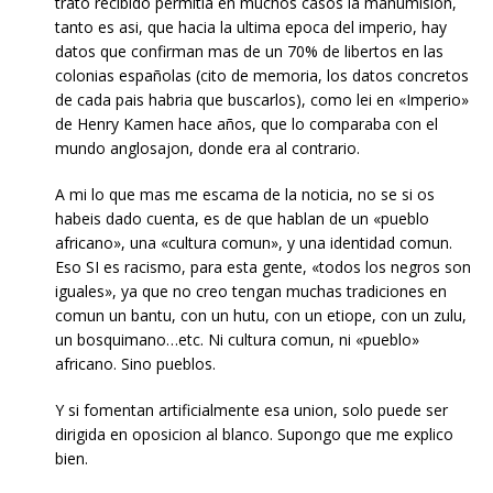
trato recibido permitia en muchos casos la manumision,
tanto es asi, que hacia la ultima epoca del imperio, hay
datos que confirman mas de un 70% de libertos en las
colonias españolas (cito de memoria, los datos concretos
de cada pais habria que buscarlos), como lei en «Imperio»
de Henry Kamen hace años, que lo comparaba con el
mundo anglosajon, donde era al contrario.
A mi lo que mas me escama de la noticia, no se si os
habeis dado cuenta, es de que hablan de un «pueblo
africano», una «cultura comun», y una identidad comun.
Eso SI es racismo, para esta gente, «todos los negros son
iguales», ya que no creo tengan muchas tradiciones en
comun un bantu, con un hutu, con un etiope, con un zulu,
un bosquimano…etc. Ni cultura comun, ni «pueblo»
africano. Sino pueblos.
Y si fomentan artificialmente esa union, solo puede ser
dirigida en oposicion al blanco. Supongo que me explico
bien.