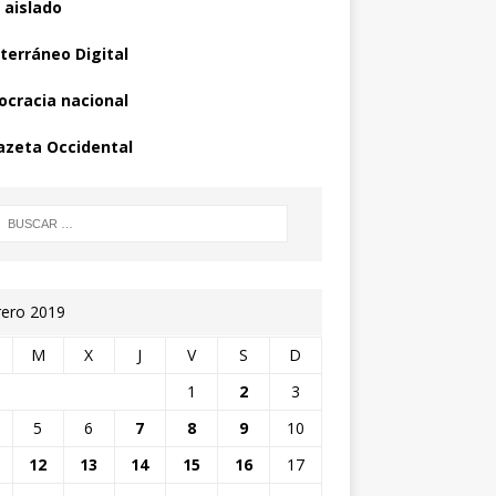
 aislado
terráneo Digital
cracia nacional
azeta Occidental
rero 2019
M
X
J
V
S
D
1
2
3
5
6
7
8
9
10
12
13
14
15
16
17