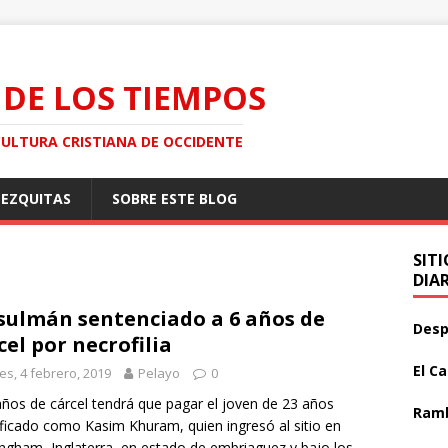
 DE LOS TIEMPOS
CULTURA CRISTIANA DE OCCIDENTE
MEZQUITAS
SOBRE ESTE BLOG
SIT
DIA
ulmán sentenciado a 6 años de
Desp
cel por necrofilia
El C
es, 4 febrero, 2019
Pelayo
0
años de cárcel tendrá que pagar el joven de 23 años
Ramb
ificado como Kasim Khuram, quien ingresó al sitio en
ngham, Inglaterra, en estado de embriaguez y bajo los