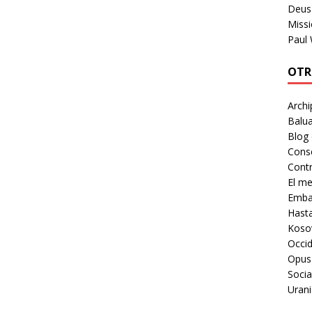
Deus 
Missi
Paul
OTR
Archi
Balua
Blog
Cons
Contr
El m
Embaj
Hast
Koso
Occid
Opus
Socia
Urani