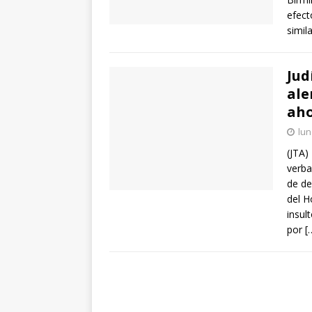
efect
simila
Jud
ale
aho
lun
(JTA)
verba
de de
del H
insul
por
[