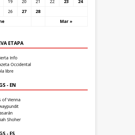
19
20
21
22
23
24
26
27
28
ne
Mar »
EVA ETAPA
erta Info
zeta Occidental
a libre
S - EN
 of Vienna
waypundit
asarán
iah Shoher
S - ES