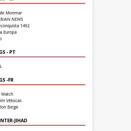
 de Monmar
BIAN NEWS
econquista 1492
a Europa
o
S - PT
L
GS -FR
a Watch
im Véliocas
lon Beige
NTER-JIHAD