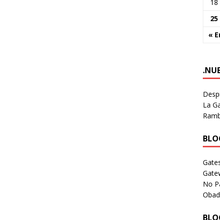
18
25
« E
.NU
Despi
La Ga
Rambl
BLOG
Gates
Gate
No P
Obad
BLOG