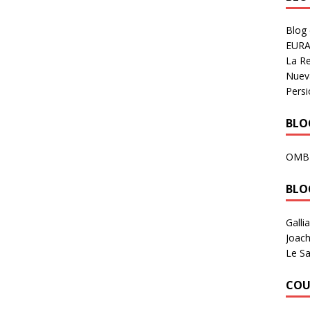
Blog
EURA
La R
Nuev
Persi
BLOG
OMB
BLO
Galli
Joach
Le Sa
COU