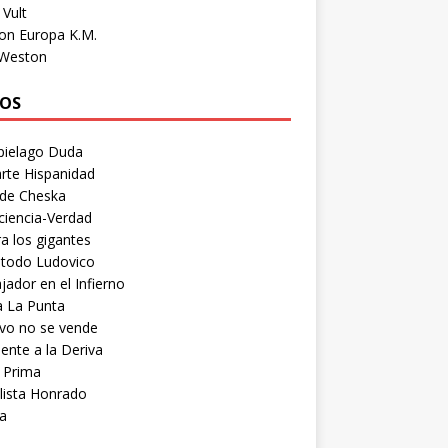
Vult
on Europa K.M.
 Weston
OS
pielago Duda
rte Hispanidad
 de Cheska
ciencia-Verdad
a los gigantes
etodo Ludovico
ador en el Infierno
a La Punta
vo no se vende
ente a la Deriva
 Prima
lista Honrado
a