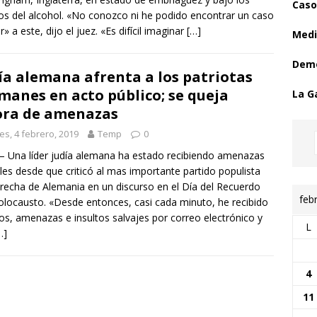
Caso
os del alcohol. «No conozco ni he podido encontrar un caso
r» a este, dijo el juez. «Es difícil imaginar
[…]
Medi
Demo
ía alemana afrenta a los patriotas
manes en acto público; se queja
La G
ra de amenazas
es, 4 febrero, 2019
Temp
0
 – Una líder judía alemana ha estado recibiendo amenazas
les desde que criticó al mas importante partido populista
recha de Alemania en un discurso en el Día del Recuerdo
feb
olocausto. «Desde entonces, casi cada minuto, he recibido
tos, amenazas e insultos salvajes por correo electrónico y
L
…]
4
11