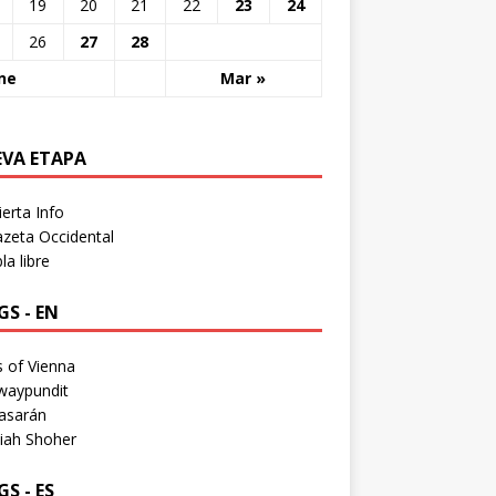
19
20
21
22
23
24
26
27
28
ne
Mar »
EVA ETAPA
erta Info
zeta Occidental
a libre
S - EN
 of Vienna
waypundit
asarán
iah Shoher
S - ES