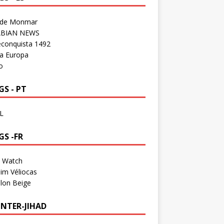
 de Monmar
BIAN NEWS
econquista 1492
a Europa
o
S - PT
L
GS -FR
a Watch
im Véliocas
lon Beige
NTER-JIHAD