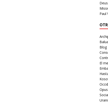
Deus 
Missi
Paul
OTR
Archi
Balua
Blog
Cons
Contr
El m
Embaj
Hast
Koso
Occid
Opus
Socia
Urani