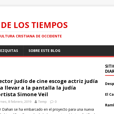
 DE LOS TIEMPOS
CULTURA CRISTIANA DE OCCIDENTE
MEZQUITAS
SOBRE ESTE BLOG
SIT
DIA
ector judío de cine escoge actriz judía
Desp
a llevar a la pantalla la judía
rtista Simone Veil
El C
rnes, 8 febrero, 2019
Temp
0
Ramb
er Dahan se ha embarcado en el proyecto para una nueva