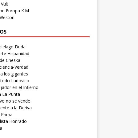
Vult
on Europa K.M.
 Weston
OS
pielago Duda
rte Hispanidad
 de Cheska
ciencia-Verdad
a los gigantes
etodo Ludovico
ador en el Infierno
a La Punta
vo no se vende
ente a la Deriva
 Prima
lista Honrado
a