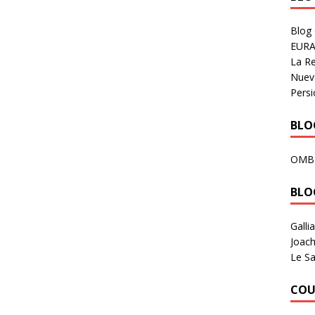
Blog
EURA
La R
Nuev
Persi
BLOG
OMB
BLO
Galli
Joach
Le Sa
COU