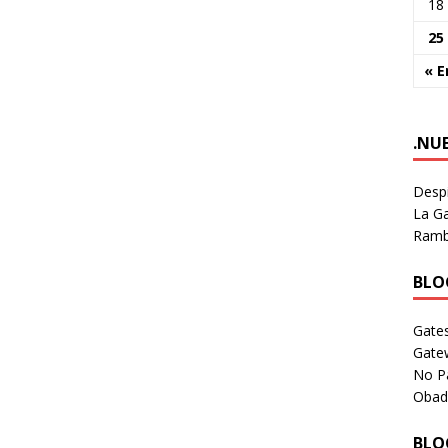
18
25
« E
.NU
Despi
La Ga
Rambl
BLOG
Gates
Gate
No P
Obad
BLOG