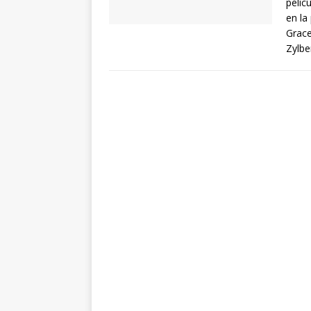
pelíc
en la
Grace
Zylbe