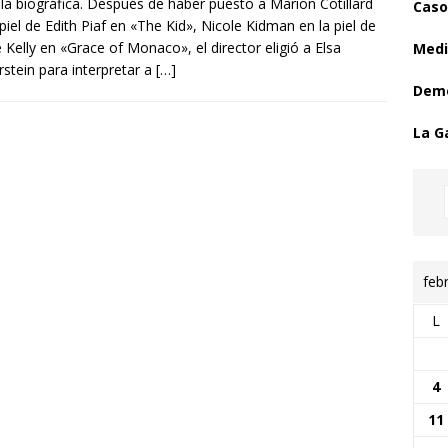
ula biográfica. Después de haber puesto a Marion Cotillard
Caso
 piel de Edith Piaf en «The Kid», Nicole Kidman en la piel de
 Kelly en «Grace of Monaco», el director eligió a Elsa
Medi
rstein para interpretar a
[…]
Demo
La G
feb
L
4
11