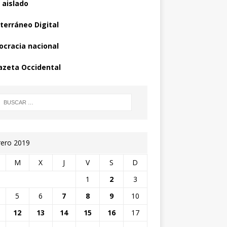
 aislado
terráneo Digital
cracia nacional
azeta Occidental
rero 2019
M
X
J
V
S
D
1
2
3
5
6
7
8
9
10
12
13
14
15
16
17