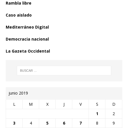
Rambla libre
Caso aislado
Mediterráneo Digital
Democracia nacional
La Gazeta Occidental
junio 2019
L
M
X
J
V
S
D
1
2
3
4
5
6
7
8
9