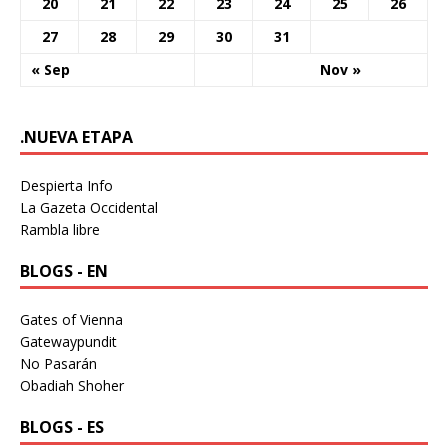
20
21
22
23
24
25
26
27
28
29
30
31
« Sep
Nov »
.NUEVA ETAPA
Despierta Info
La Gazeta Occidental
Rambla libre
BLOGS - EN
Gates of Vienna
Gatewaypundit
No Pasarán
Obadiah Shoher
BLOGS - ES