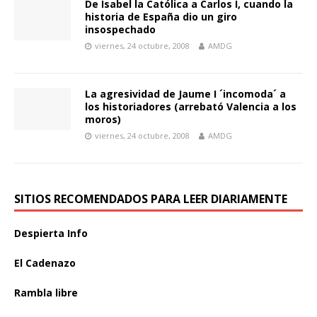
De Isabel la Católica a Carlos I, cuando la
historia de España dio un giro
insospechado
viernes, 24 octubre, 2008
AMDG
La agresividad de Jaume I ´incomoda´ a
los historiadores (arrebató Valencia a los
moros)
viernes, 24 octubre, 2008
AMDG
SITIOS RECOMENDADOS PARA LEER DIARIAMENTE
Despierta Info
El Cadenazo
Rambla libre